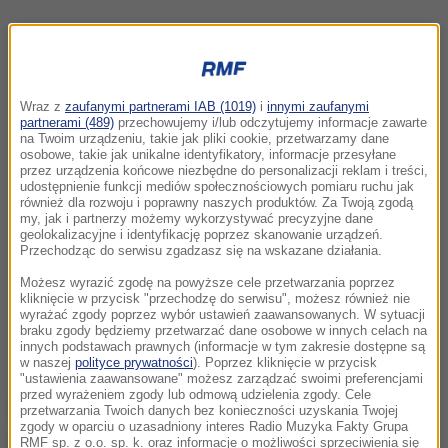
Wraz z
zaufanymi partnerami IAB (1019)
i
innymi zaufanymi
partnerami (489)
przechowujemy i/lub odczytujemy informacje zawarte
na Twoim urządzeniu, takie jak pliki cookie, przetwarzamy dane
osobowe, takie jak unikalne identyfikatory, informacje przesyłane
przez urządzenia końcowe niezbędne do personalizacji reklam i treści,
udostępnienie funkcji mediów społecznościowych pomiaru ruchu jak
również dla rozwoju i poprawny naszych produktów. Za Twoją zgodą
my, jak i partnerzy możemy wykorzystywać precyzyjne dane
geolokalizacyjne i identyfikację poprzez skanowanie urządzeń.
Przechodząc do serwisu zgadzasz się na wskazane działania.
Możesz wyrazić zgodę na powyższe cele przetwarzania poprzez
kliknięcie w przycisk "przechodzę do serwisu", możesz również nie
wyrażać zgody poprzez wybór ustawień zaawansowanych. W sytuacji
braku zgody będziemy przetwarzać dane osobowe w innych celach na
innych podstawach prawnych (informacje w tym zakresie dostępne są
w naszej
polityce prywatności
). Poprzez kliknięcie w przycisk
"ustawienia zaawansowane" możesz zarządzać swoimi preferencjami
przed wyrażeniem zgody lub odmową udzielenia zgody. Cele
Wybitny, pełen pasji i zaangażowania aktor, reżyser
przetwarzania Twoich danych bez konieczności uzyskania Twojej
zgody w oparciu o uzasadniony interes Radio Muzyka Fakty Grupa
obsady z sukcesami. Filmowy świat żegna Pawła
RMF sp. z o.o. sp. k. oraz informacje o możliwości sprzeciwienia się