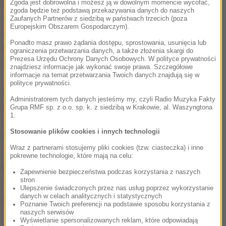
przenosi nas przez galaktykę przyjazdów i
Zgoda jest dobrowolna i możesz ją w dowolnym momencie wycofać,
zgoda będzie też podstawą przekazywania danych do naszych
odjazdów, historii i dygresji, jednocześnie zgłębiając
Zaufanych Partnerów z siedzibą w państwach trzecich (poza
Europejskim Obszarem Gospodarczym).
sprawy bliskie współczesności i kłopotliwemu
Ponadto masz prawo żądania dostępu, sprostowania, usunięcia lub
położeniu ludzkości - gdzie tylko plastikowi udaje się
ograniczenia przetwarzania danych, a także złożenia skargi do
Prezesa Urzędu Ochrony Danych Osobowych. W polityce prywatności
uciec od śmiertelności".
znajdziesz informacje jak wykonać swoje prawa. Szczegółowe
informacje na temat przetwarzania Twoich danych znajdują się w
polityce prywatności.
Na krótkiej liście nominowanych znalazły się także
Administratorem tych danych jesteśmy my, czyli Radio Muzyka Fakty
książki dwóch byłych triumfatorów Bookera, Węgra
Grupa RMF sp. z o.o. sp. k. z siedzibą w Krakowie, al. Waszyngtona
1.
Laszlo Krasznahorkaia ("The World Goes On") i Han
Stosowanie plików cookies i innych technologii
Kang z Korei Południowej ("The White Book"), a także
Wraz z partnerami stosujemy pliki cookies (tzw. ciasteczka) i inne
Irakijczyka Ahmeda Saadawi ("Frankenstein w
pokrewne technologie, które mają na celu:
Bagdadzie"), Francuzki Virginie Despentes ("Vernon
Zapewnienie bezpieczeństwa podczas korzystania z naszych
stron
Subutex 1") i Hiszpana Antonio Munoza Moliny ("Like
Ulepszenie świadczonych przez nas usług poprzez wykorzystanie
danych w celach analitycznych i statystycznych
A Fading Shadow"). Łącznie do nagrody zgłoszono
Poznanie Twoich preferencji na podstawie sposobu korzystania z
108 tytułów.
naszych serwisów
Wyświetlanie spersonalizowanych reklam, które odpowiadają