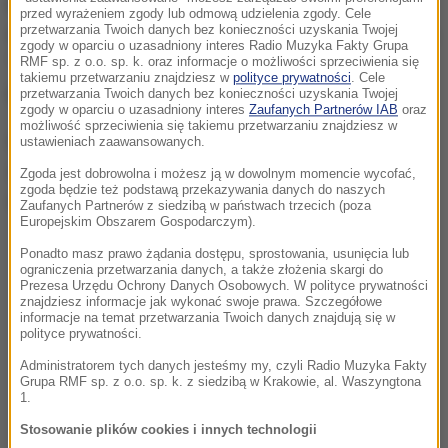
Kinga Preis i Beata Fido. O Wielkiego Węża i tytuł
przed wyrażeniem zgody lub odmową udzielenia zgody. Cele
przetwarzania Twoich danych bez konieczności uzyskania Twojej
najgorszego filmu minionego roku rywalizować będą:
zgody w oparciu o uzasadniony interes Radio Muzyka Fakty Grupa
"#wszystkogra", "Gejsza", "Historia Roja", "Kobiety
RMF sp. z o.o. sp. k. oraz informacje o możliwości sprzeciwienia się
takiemu przetwarzaniu znajdziesz w
polityce prywatności
. Cele
bez wstydu" i "Smoleńsk".
przetwarzania Twoich danych bez konieczności uzyskania Twojej
zgody w oparciu o uzasadniony interes
Zaufanych Partnerów IAB
oraz
możliwość sprzeciwienia się takiemu przetwarzaniu znajdziesz w
Akademia Węży liczy około 150 osób. To ludzie
ustawieniach zaawansowanych.
zajmujący się działalnością kulturalną - m.in.
Zgoda jest dobrowolna i możesz ją w dowolnym momencie wycofać,
zgoda będzie też podstawą przekazywania danych do naszych
dziennikarze, twórcy oraz animatorzy kultury.
Zaufanych Partnerów z siedzibą w państwach trzecich (poza
Europejskim Obszarem Gospodarczym).
Ponadto masz prawo żądania dostępu, sprostowania, usunięcia lub
ograniczenia przetwarzania danych, a także złożenia skargi do
Prezesa Urzędu Ochrony Danych Osobowych. W polityce prywatności
znajdziesz informacje jak wykonać swoje prawa. Szczegółowe
informacje na temat przetwarzania Twoich danych znajdują się w
polityce prywatności.
Administratorem tych danych jesteśmy my, czyli Radio Muzyka Fakty
Grupa RMF sp. z o.o. sp. k. z siedzibą w Krakowie, al. Waszyngtona
1.
Stosowanie plików cookies i innych technologii