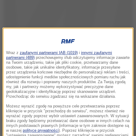
Wraz z
zaufanymi partnerami IAB (1019)
i
innymi zaufanymi
partnerami (489)
przechowujemy i/lub odczytujemy informacje zawarte
na Twoim urządzeniu, takie jak pliki cookie, przetwarzamy dane
osobowe, takie jak unikalne identyfikatory, informacje przesyłane
Największą liczbę nominacji mają filmy: "Smoleńsk" -
przez urządzenia końcowe niezbędne do personalizacji reklam i treści,
udostępnienie funkcji mediów społecznościowych pomiaru ruchu jak
17, "Historia Roja" - 8, i "#wszystkogra" - 7. Na
również dla rozwoju i poprawny naszych produktów. Za Twoją zgodą
dalszych miejscach są m.in. "Bóg w Krakowie" oraz
my, jak i partnerzy możemy wykorzystywać precyzyjne dane
geolokalizacyjne i identyfikację poprzez skanowanie urządzeń.
"7 rzeczy, których nie wiecie o facetach" - po 3
Przechodząc do serwisu zgadzasz się na wskazane działania.
nominacje.
Możesz wyrazić zgodę na powyższe cele przetwarzania poprzez
kliknięcie w przycisk "przechodzę do serwisu", możesz również nie
wyrażać zgody poprzez wybór ustawień zaawansowanych. W sytuacji
W kategoriach aktorskich nominowani są m.in. Jerzy
braku zgody będziemy przetwarzać dane osobowe w innych celach na
innych podstawach prawnych (informacje w tym zakresie dostępne są
Zelnik, Michał Lesień i Antoni Pawlicki, a wśród pań -
w naszej
polityce prywatności
). Poprzez kliknięcie w przycisk
"ustawienia zaawansowane" możesz zarządzać swoimi preferencjami