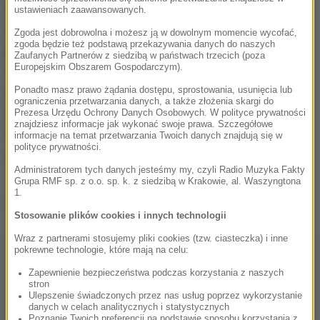
głównego przeciwnika Bonda, mówił na czerwonym
ustawieniach zaawansowanych.
dywanie, że samo zaproszenie do udziału w tym
Zgoda jest dobrowolna i możesz ją w dowolnym momencie wycofać,
zgoda będzie też podstawą przekazywania danych do naszych
projekcie było dla niego wielkim wyróżnieniem. Jak
Zaufanych Partnerów z siedzibą w państwach trzecich (poza
Europejskim Obszarem Gospodarczym).
tłumaczył, seria o agencie 007 jest ikoniczna i
Ponadto masz prawo żądania dostępu, sprostowania, usunięcia lub
odgrywa ogromną rolę w kinie jako swego rodzaju
ograniczenia przetwarzania danych, a także złożenia skargi do
kręgosłup, na którym opierają się też inne filmowe
Prezesa Urzędu Ochrony Danych Osobowych. W polityce prywatności
znajdziesz informacje jak wykonać swoje prawa. Szczegółowe
franczyzy.
Wiesz, że staniesz się częścią historii
-
informacje na temat przetwarzania Twoich danych znajdują się w
polityce prywatności.
zauważył aktor.
Administratorem tych danych jesteśmy my, czyli Radio Muzyka Fakty
Grupa RMF sp. z o.o. sp. k. z siedzibą w Krakowie, al. Waszyngtona
1.
Dalsza część artykułu pod materiałem video:
Stosowanie plików cookies i innych technologii
Wraz z partnerami stosujemy pliki cookies (tzw. ciasteczka) i inne
pokrewne technologie, które mają na celu:
Zapewnienie bezpieczeństwa podczas korzystania z naszych
stron
Ulepszenie świadczonych przez nas usług poprzez wykorzystanie
danych w celach analitycznych i statystycznych
Poznanie Twoich preferencji na podstawie sposobu korzystania z