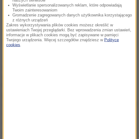
naszych serwisów
Wyświetlanie spersonalizowanych reklam, które odpowiadają
Twoim zainteresowaniom
Gromadzenie zagregowanych danych użytkownika korzystającego
z różnych urządzeń
Zakres wykorzystywania plików cookies możesz określić w
ustawieniach Twojej przeglądarki. Bez wprowadzenia zmian ustawień,
informacje w plikach cookies mogą być zapisywane w pamięci
Twojego urządzenia. Więcej szczegółów znajdziesz w
Polityce
cookies
.
To, co w filmie jest najważniejsze, a zarazem bardzo
współczesne, to człowiek; jak funkcjonuje poddany
presji odniesienia sukcesu
- mówi reżyser Maciej
Pieprzyca.
To film o uwikłaniu i deprawacji moralnej
jednostki, która działając w dobrych intencjach,
zachowując przyzwoitość, musi skonfrontować się ze
swoimi słabościami, ambicjami i systemem
społeczno-politycznym, w którym przyszło jej żyć i
pracować
- dodaje. Już wiadomo, że film 4 listopada