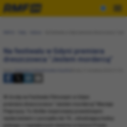
RMF24
Fakty
Kultura
Na festiwalu w Gdyni premiera dreszczowca "Jest
Na festiwalu w Gdyni premiera
dreszczowca "Jestem mordercą"
Autor:
Katarzyna Sobiechowska-Szuchta
Środa, 21 września 2016 (11:31)
W środę na Festiwalu Filmowym w Gdyni
premiera dreszczowca "Jestem mordercą" Macieja
Pieprzycy. To thriller inspirowany prawdziwymi
wydarzeniami z początku lat 70., zdradzający kulisy
jednego z największych śledztw w historii Polski.