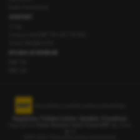
Radio internetowe
KONTAKT
O nas
Gorąca Linia RMF FM: 600 700 800
email: fakty@rmf.fm
APLIKACJE MOBILNE
RMF FM
RMF ON
Korzystanie z portalu oznacza akceptację
Regulaminu
.
Polityka Cookies
.
SpeakUp
.
Prywatność
.
Copyright by
Radio Muzyka Fakty Grupa RMF sp. z o.o.
sp. k.
2009-2026. Wszystkie prawa zastrzeżone.