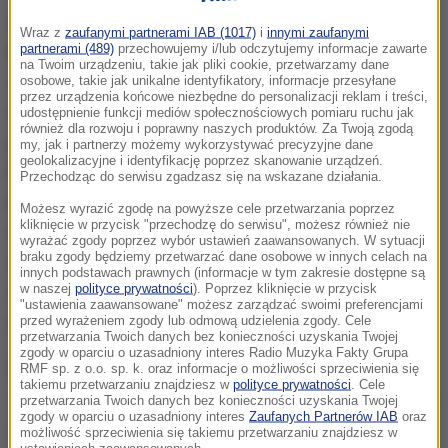
Śląsk. Początek lat 70. Regionem wstrząsa seria
Wraz z
zaufanymi partnerami IAB (1017)
i
innymi zaufanymi
partnerami (489)
przechowujemy i/lub odczytujemy informacje zawarte
brutalnych morderstw na kobietach popełnianych
na Twoim urządzeniu, takie jak pliki cookie, przetwarzamy dane
zawsze według tego samego schematu. O sprawie
osobowe, takie jak unikalne identyfikatory, informacje przesyłane
przez urządzenia końcowe niezbędne do personalizacji reklam i treści,
nie mówi się w mediach przepełnionych głównie
udostępnienie funkcji mediów społecznościowych pomiaru ruchu jak
również dla rozwoju i poprawny naszych produktów. Za Twoją zgodą
peerelowską propagandą sukcesu. Główny bohater
my, jak i partnerzy możemy wykorzystywać precyzyjne dane
geolokalizacyjne i identyfikację poprzez skanowanie urządzeń.
filmu Janusz Jasiński jest młodym oficerem milicji.
Przechodząc do serwisu zgadzasz się na wskazane działania.
Po kolejnych niepowodzeniach śledztwa zostaje
Możesz wyrazić zgodę na powyższe cele przetwarzania poprzez
kliknięcie w przycisk "przechodzę do serwisu", możesz również nie
mianowany nowym szefem grupy dochodzeniowej.
wyrażać zgody poprzez wybór ustawień zaawansowanych. W sytuacji
braku zgody będziemy przetwarzać dane osobowe w innych celach na
Stara się zrobić wszystko, by wykorzystać życiową
innych podstawach prawnych (informacje w tym zakresie dostępne są
w naszej
polityce prywatności
). Poprzez kliknięcie w przycisk
szansę i złapać seryjnego mordercę. Posuwa się
"ustawienia zaawansowane" możesz zarządzać swoimi preferencjami
nawet do manipulowania zeznaniami i dowodami.
przed wyrażeniem zgody lub odmową udzielenia zgody. Cele
przetwarzania Twoich danych bez konieczności uzyskania Twojej
zgody w oparciu o uzasadniony interes Radio Muzyka Fakty Grupa
Podejrzanego o brutalne zbrodnie gra Arkadiusz
RMF sp. z o.o. sp. k. oraz informacje o możliwości sprzeciwienia się
takiemu przetwarzaniu znajdziesz w
polityce prywatności
. Cele
Jakubik.
To jest historia największej mistyfikacji, jaka
przetwarzania Twoich danych bez konieczności uzyskania Twojej
zgody w oparciu o uzasadniony interes
Zaufanych Partnerów IAB
oraz
została dokonana przez milicję obywatelską, przez
możliwość sprzeciwienia się takiemu przetwarzaniu znajdziesz w