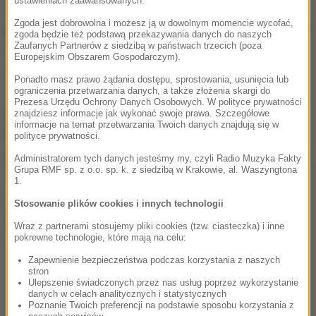
ustawieniach zaawansowanych.
tamten system
- podkreślał aktor, po gdyńskim
Zgoda jest dobrowolna i możesz ją w dowolnym momencie wycofać,
pokazie dla dziennikarzy.
To jest historia opowiadana
zgoda będzie też podstawą przekazywania danych do naszych
Zaufanych Partnerów z siedzibą w państwach trzecich (poza
oczami postaci, która zostaje wessana przez
Europejskim Obszarem Gospodarczym).
tamten system, zmielona, wyżęta i wypluta
- dodaje
Ponadto masz prawo żądania dostępu, sprostowania, usunięcia lub
Jakubik. Ambitnego milicjanta - karierowicza
ograniczenia przetwarzania danych, a także złożenia skargi do
Prezesa Urzędu Ochrony Danych Osobowych. W polityce prywatności
gra Mirosław Haniszewski. W obsadzie są też m.in
znajdziesz informacje jak wykonać swoje prawa. Szczegółowe
informacje na temat przetwarzania Twoich danych znajdują się w
Magdalena Popławska, Michał Żurawski, Piotr
polityce prywatności.
Adamczyk i Agata Kulesza. Na chwilę - symbolicznie
Administratorem tych danych jesteśmy my, czyli Radio Muzyka Fakty
Grupa RMF sp. z o.o. sp. k. z siedzibą w Krakowie, al. Waszyngtona
- pojawia się też Krzysztof Globisz.
1.
Stosowanie plików cookies i innych technologii
Dalsza część artykułu pod materiałem video:
Wraz z partnerami stosujemy pliki cookies (tzw. ciasteczka) i inne
pokrewne technologie, które mają na celu:
Zapewnienie bezpieczeństwa podczas korzystania z naszych
stron
Ulepszenie świadczonych przez nas usług poprzez wykorzystanie
danych w celach analitycznych i statystycznych
Poznanie Twoich preferencji na podstawie sposobu korzystania z