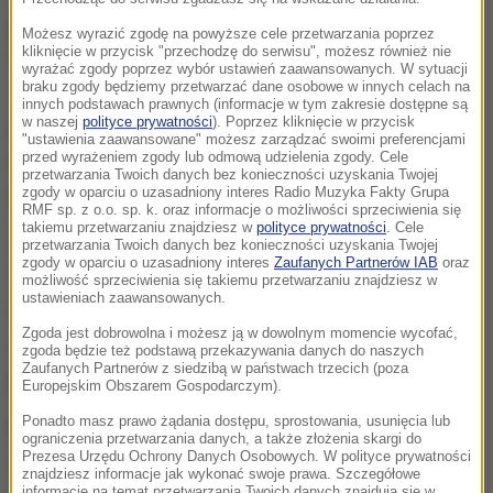
Marta Nieradkiewicz - doceniona za kreacje w
Możesz wyrazić zgodę na powyższe cele przetwarzania poprzez
kliknięcie w przycisk "przechodzę do serwisu", możesz również nie
"Kamperze" w reż. Łukasza Grzegorzka i
wyrażać zgody poprzez wybór ustawień zaawansowanych. W sytuacji
braku zgody będziemy przetwarzać dane osobowe w innych celach na
"Zjednoczonych stanach miłości" w też. Tomasza
innych podstawach prawnych (informacje w tym zakresie dostępne są
w naszej
polityce prywatności
). Poprzez kliknięcie w przycisk
Wasilewskiego - zdaniem jury "nawet w drobnych
"ustawienia zaawansowane" możesz zarządzać swoimi preferencjami
przed wyrażeniem zgody lub odmową udzielenia zgody. Cele
rolach przykuwa uwagę swoją obecnością na
przetwarzania Twoich danych bez konieczności uzyskania Twojej
ekranie".
zgody w oparciu o uzasadniony interes Radio Muzyka Fakty Grupa
RMF sp. z o.o. sp. k. oraz informacje o możliwości sprzeciwienia się
takiemu przetwarzaniu znajdziesz w
polityce prywatności
. Cele
Zachwyca zdolnością transformacji realizowaną
przetwarzania Twoich danych bez konieczności uzyskania Twojej
zgody w oparciu o uzasadniony interes
Zaufanych Partnerów IAB
oraz
niezwykle subtelnymi środkami. Wszechstronność i
możliwość sprzeciwienia się takiemu przetwarzaniu znajdziesz w
ustawieniach zaawansowanych.
olbrzymi potencjał, wdzięk i osobowość ekranowa
Zgoda jest dobrowolna i możesz ją w dowolnym momencie wycofać,
rokują wielkie nadzieje w przyszłych pracach
-
zgoda będzie też podstawą przekazywania danych do naszych
Zaufanych Partnerów z siedzibą w państwach trzecich (poza
podkreśliło jury w laudacji.
Europejskim Obszarem Gospodarczym).
Ponadto masz prawo żądania dostępu, sprostowania, usunięcia lub
Nieradkiewicz otrzymała czek na 10 tys. złotych
ograniczenia przetwarzania danych, a także złożenia skargi do
Prezesa Urzędu Ochrony Danych Osobowych. W polityce prywatności
oraz statuetkę autorstwa Pawła Althamera. Na gali
znajdziesz informacje jak wykonać swoje prawa. Szczegółowe
informacje na temat przetwarzania Twoich danych znajdują się w