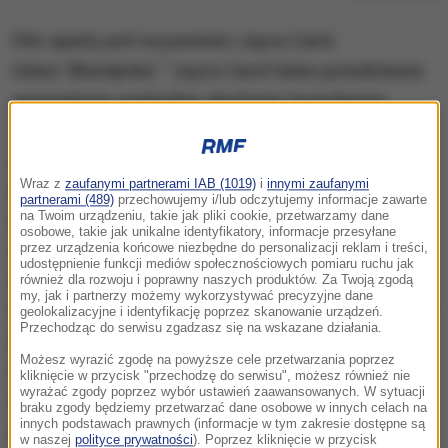
Film oparty jest na powieści Joyce Carol
Oates "Blondynka". "Joyce Carol Oates przedstawia
wewnętrzne, poetyckie i duchowe życie Normy
Jeane Baker - dziecka, kobiety, nieszczęśliwej
celebrytki i idealizowanej blondynki, którą świat
Wraz z
zaufanymi partnerami IAB (1019)
i
innymi zaufanymi
poznał jako Marilyn Monroe. Jej życie było
partnerami (489)
przechowujemy i/lub odczytujemy informacje zawarte
na Twoim urządzeniu, takie jak pliki cookie, przetwarzamy dane
naznaczone dramatami, smutkiem i żalem. Oraz
osobowe, takie jak unikalne identyfikatory, informacje przesyłane
ogromną tęsknotą za szczerym uczuciem. Lgnęła
przez urządzenia końcowe niezbędne do personalizacji reklam i treści,
udostępnienie funkcji mediów społecznościowych pomiaru ruchu jak
do mężczyzn, szukała miłości na siłę, wchodziła w
również dla rozwoju i poprawny naszych produktów. Za Twoją zgodą
my, jak i partnerzy możemy wykorzystywać precyzyjne dane
trudne i szkodliwe związki. Wszystko dalekie było od
geolokalizacyjne i identyfikację poprzez skanowanie urządzeń.
Przechodząc do serwisu zgadzasz się na wskazane działania.
bajki rodem ze srebrnego ekranu. Była boginią dla
Możesz wyrazić zgodę na powyższe cele przetwarzania poprzez
tłumów, a tak naprawdę nieustannie brakowało jej
kliknięcie w przycisk "przechodzę do serwisu", możesz również nie
wyrażać zgody poprzez wybór ustawień zaawansowanych. W sytuacji
akceptacji, piękna i miłości" - pisze w opisie książki
braku zgody będziemy przetwarzać dane osobowe w innych celach na
innych podstawach prawnych (informacje w tym zakresie dostępne są
jej polski wydawca, Wydawnictwo Marginesy.
w naszej
polityce prywatności
). Poprzez kliknięcie w przycisk