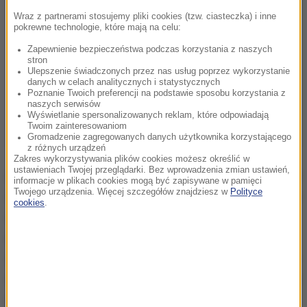
Wraz z partnerami stosujemy pliki cookies (tzw. ciasteczka) i inne
pokrewne technologie, które mają na celu:
Zapewnienie bezpieczeństwa podczas korzystania z naszych
stron
Ulepszenie świadczonych przez nas usług poprzez wykorzystanie
danych w celach analitycznych i statystycznych
Poznanie Twoich preferencji na podstawie sposobu korzystania z
naszych serwisów
Wyświetlanie spersonalizowanych reklam, które odpowiadają
Twoim zainteresowaniom
Gromadzenie zagregowanych danych użytkownika korzystającego
z różnych urządzeń
Zakres wykorzystywania plików cookies możesz określić w
ustawieniach Twojej przeglądarki. Bez wprowadzenia zmian ustawień,
Przeczytałam powieść Joyce, przestudiowałam setki
informacje w plikach cookies mogą być zapisywane w pamięci
Twojego urządzenia. Więcej szczegółów znajdziesz w
Polityce
fotografii, nagrań wideo i audio, filmów - wszystko, co
cookies
.
wpadło w moje ręce. Każda scena filmu jest
inspirowana istniejącą fotografią
- zdradziła aktorka.
Sława uczyniła z Marilyn najbardziej widoczną osobę
na świecie, ale jednocześnie sprawiła, że Norma była
najbardziej niewidzialną osobą
- podkreśliła.