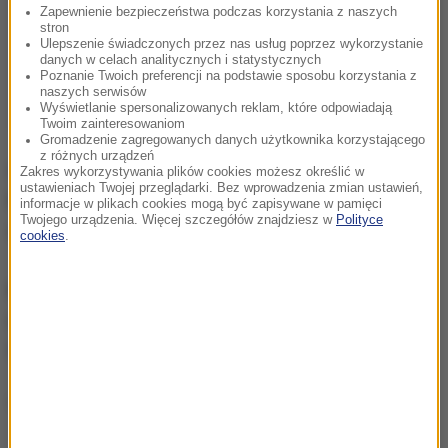
Zapewnienie bezpieczeństwa podczas korzystania z naszych
stron
Ulepszenie świadczonych przez nas usług poprzez wykorzystanie
danych w celach analitycznych i statystycznych
Poznanie Twoich preferencji na podstawie sposobu korzystania z
naszych serwisów
Wyświetlanie spersonalizowanych reklam, które odpowiadają
Twoim zainteresowaniom
Gromadzenie zagregowanych danych użytkownika korzystającego
z różnych urządzeń
Gorąca Linia RMF FM
jest do Waszej dyspozycji!
Zakres wykorzystywania plików cookies możesz określić w
ustawieniach Twojej przeglądarki. Bez wprowadzenia zmian ustawień,
Przez całą dobę czekamy na informacje od Was,
informacje w plikach cookies mogą być zapisywane w pamięci
Twojego urządzenia. Więcej szczegółów znajdziesz w
Polityce
zdjęcia i filmy.
cookies
.
Możecie dzwonić, wysyłać SMS-y lub MMS-y na
numer 600 700 800, pisać na adres mailowy
fakty@rmf.fm
albo skorzystać z
formularza WWW
.
(edbie, az)