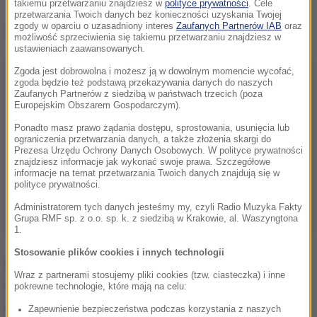
takiemu przetwarzaniu znajdziesz w
polityce prywatności
. Cele
przetwarzania Twoich danych bez konieczności uzyskania Twojej
zgody w oparciu o uzasadniony interes
Zaufanych Partnerów IAB
oraz
Dalsza część artykułu pod materiałem video:
możliwość sprzeciwienia się takiemu przetwarzaniu znajdziesz w
ustawieniach zaawansowanych.
Zgoda jest dobrowolna i możesz ją w dowolnym momencie wycofać,
zgoda będzie też podstawą przekazywania danych do naszych
Zaufanych Partnerów z siedzibą w państwach trzecich (poza
Europejskim Obszarem Gospodarczym).
Ponadto masz prawo żądania dostępu, sprostowania, usunięcia lub
ograniczenia przetwarzania danych, a także złożenia skargi do
Prezesa Urzędu Ochrony Danych Osobowych. W polityce prywatności
znajdziesz informacje jak wykonać swoje prawa. Szczegółowe
informacje na temat przetwarzania Twoich danych znajdują się w
polityce prywatności.
Administratorem tych danych jesteśmy my, czyli Radio Muzyka Fakty
Grupa RMF sp. z o.o. sp. k. z siedzibą w Krakowie, al. Waszyngtona
1.
Stosowanie plików cookies i innych technologii
Mateusz G. był poszukiwany, bo według śledczych
Wraz z partnerami stosujemy pliki cookies (tzw. ciasteczka) i inne
może posiadać informacje istotne dla
pokrewne technologie, które mają na celu:
prowadzonego postępowania.
Zapewnienie bezpieczeństwa podczas korzystania z naszych