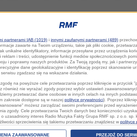
S-y na numer 600 700 800, pisać na adres mailowy
arza WWW
.
i partnerami IAB (1019)
i
innymi zaufanymi partnerami (489)
przechow
ormacje zawarte na Twoim urządzeniu, takie jak pliki cookie, przetwar
jak unikalne identyfikatory, informacje przesyłane przez urządzenia k
i reklam i treści, udostępnienie funkcji mediów społecznościowych pom
woju i poprawny naszych produktów. Za Twoją zgodą my, jak i partner
recyzyjne dane geolokalizacyjne i identyfikację poprzez skanowanie u
serwisu zgadzasz się na wskazane działania.
chcesz widzieć więcej artykułów od RMF24?
dodaj w 
zgodę na powyższe cele przetwarzania poprzez kliknięcie w przycisk 
z również nie wyrażać zgody poprzez wybór ustawień zaawansowanych
dziemy przetwarzać dane osobowe w innych celach na innych podsta
ym zakresie dostępne są w naszej
polityce prywatności
). Poprzez kliknię
awansowane" możesz zarządzać swoimi preferencjami przed wyrażenie
ia zgody. Cele przetwarzania Twoich danych bez konieczności uzyska
 o uzasadniony interes Radio Muzyka Fakty Grupa RMF sp. z o.o. sp. k
żliwości sprzeciwienia się takiemu przetwarzaniu znajdziesz w
polityce
nia Twoich danych bez konieczności uzyskania Twojej zgody w oparci
ch Partnerów IAB
oraz możliwość sprzeciwienia się takiemu przetwarza
IENIA ZAAWANSOWANE
PRZEJDŹ DO SERW