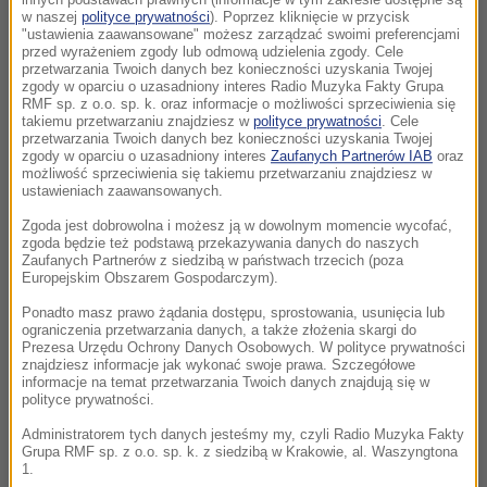
innych podstawach prawnych (informacje w tym zakresie dostępne są
w naszej
polityce prywatności
). Poprzez kliknięcie w przycisk
"ustawienia zaawansowane" możesz zarządzać swoimi preferencjami
przed wyrażeniem zgody lub odmową udzielenia zgody. Cele
przetwarzania Twoich danych bez konieczności uzyskania Twojej
zgody w oparciu o uzasadniony interes Radio Muzyka Fakty Grupa
RMF sp. z o.o. sp. k. oraz informacje o możliwości sprzeciwienia się
takiemu przetwarzaniu znajdziesz w
polityce prywatności
. Cele
przetwarzania Twoich danych bez konieczności uzyskania Twojej
zgody w oparciu o uzasadniony interes
Zaufanych Partnerów IAB
oraz
możliwość sprzeciwienia się takiemu przetwarzaniu znajdziesz w
ustawieniach zaawansowanych.
Zgoda jest dobrowolna i możesz ją w dowolnym momencie wycofać,
zgoda będzie też podstawą przekazywania danych do naszych
Zaufanych Partnerów z siedzibą w państwach trzecich (poza
Europejskim Obszarem Gospodarczym).
Ponadto masz prawo żądania dostępu, sprostowania, usunięcia lub
ograniczenia przetwarzania danych, a także złożenia skargi do
Prezesa Urzędu Ochrony Danych Osobowych. W polityce prywatności
znajdziesz informacje jak wykonać swoje prawa. Szczegółowe
informacje na temat przetwarzania Twoich danych znajdują się w
polityce prywatności.
Administratorem tych danych jesteśmy my, czyli Radio Muzyka Fakty
Grupa RMF sp. z o.o. sp. k. z siedzibą w Krakowie, al. Waszyngtona
1.