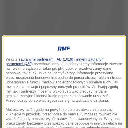
Wraz z
zaufanymi partnerami IAB (1019)
i
innymi zaufanymi
partnerami (489)
przechowujemy i/lub odczytujemy informacje zawarte
na Twoim urządzeniu, takie jak pliki cookie, przetwarzamy dane
osobowe, takie jak unikalne identyfikatory, informacje przesyłane
przez urządzenia końcowe niezbędne do personalizacji reklam i treści,
udostępnienie funkcji mediów społecznościowych pomiaru ruchu jak
również dla rozwoju i poprawny naszych produktów. Za Twoją zgodą
my, jak i partnerzy możemy wykorzystywać precyzyjne dane
geolokalizacyjne i identyfikację poprzez skanowanie urządzeń.
Przechodząc do serwisu zgadzasz się na wskazane działania.
Możesz wyrazić zgodę na powyższe cele przetwarzania poprzez
kliknięcie w przycisk "przechodzę do serwisu", możesz również nie
wyrażać zgody poprzez wybór ustawień zaawansowanych. W sytuacji
braku zgody będziemy przetwarzać dane osobowe w innych celach na