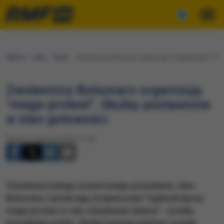
RMF24
Fakty
Świat
Zwolennicy Bolsonaro organizują "mega-protest". Sł
Zwolennicy Bolsonaro organizują
"mega-protest". Służby postawione
w stan gotowości
Środa, 11 stycznia 2023 (17:35)
Zwolennicy byłego prawicowego prezydenta Jaira
Bolsonaro zamierzają zorganizować "ogólnokrajowy
mega-protest w celu odzyskania władzy" - podały
brazylijskie media. Służby bezpieczeństwa zostały