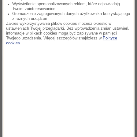
Z wtorkowego komunikatu policji wynika, że w
Wyświetlanie spersonalizowanych reklam, które odpowiadają
Twoim zainteresowaniom
szturmie na urzędy państwowe wzięło udział ponad
Gromadzenie zagregowanych danych użytkownika korzystającego
z różnych urządzeń
9 tys. osób, z których 1,5 tys. zostało w poniedziałek
Zakres wykorzystywania plików cookies możesz określić w
ustawieniach Twojej przeglądarki. Bez wprowadzenia zmian ustawień,
zatrzymanych. W areszcie przebywało w środę
informacje w plikach cookies mogą być zapisywane w pamięci
Twojego urządzenia. Więcej szczegółów znajdziesz w
Polityce
prawie 600 uczestników zamieszek.
cookies
.
Dalsza część artykułu pod materiałem video: