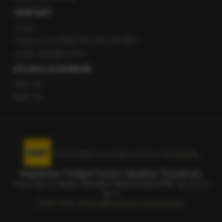
KONTAKT
O nas
Gorąca Linia RMF FM: 600 700 800
email: fakty@rmf.fm
APLIKACJE MOBILNE
RMF FM
RMF ON
Korzystanie z portalu oznacza akceptację
Regulaminu
.
Polityka Cookies
.
SpeakUp
.
Prywatność
.
Copyright by
Radio Muzyka Fakty Grupa RMF sp. z o.o.
sp. k.
2009-2026. Wszystkie prawa zastrzeżone.