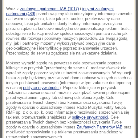
Armia brazylijska
Wraz z
zaufanymi partnerami IAB (1017)
i
innymi zaufanymi
partnerami (489)
przechowujemy i/lub odczytujemy informacje zawarte
na Twoim urządzeniu, takie jak pliki cookie, przetwarzamy dane
Sąd Najwyższy Brazylii polecił w środę władzom
osobowe, takie jak unikalne identyfikatory, informacje przesyłane
przez urządzenia końcowe niezbędne do personalizacji reklam i treści,
lokalnym
uniemożliwienie blokad dróg w związku z
udostępnienie funkcji mediów społecznościowych pomiaru ruchu jak
również dla rozwoju i poprawny naszych produktów. Za Twoją zgodą
zapowiadanymi protestami.
Według dziennika
my, jak i partnerzy możemy wykorzystywać precyzyjne dane
geolokalizacyjne i identyfikację poprzez skanowanie urządzeń.
"Washington Post", powołującego się na źródło w
Przechodząc do serwisu zgadzasz się na wskazane działania.
brazylijskim ministerstwie sprawiedliwości, również
Możesz wyrazić zgodę na powyższe cele przetwarzania poprzez
kliknięcie w przycisk "przechodzę do serwisu", możesz również nie
w innych dużych miastach kraju zmobilizowano
wyrażać zgody poprzez wybór ustawień zaawansowanych. W sytuacji
braku zgody będziemy przetwarzać dane osobowe w innych celach na
służby mundurowe mające przeciwstawić się
innych podstawach prawnych (informacje w tym zakresie dostępne są
blokadom i ewentualnym atakom na budynki
w naszej
polityce prywatności
). Poprzez kliknięcie w przycisk
"ustawienia zaawansowane" możesz zarządzać swoimi preferencjami
państwowe.
przed wyrażeniem zgody lub odmową udzielenia zgody. Cele
przetwarzania Twoich danych bez konieczności uzyskania Twojej
zgody w oparciu o uzasadniony interes Radio Muzyka Fakty Grupa
Ministerstwo sprawiedliwości Brazylii wydłużyło w
RMF sp. z o.o. sp. k. oraz informacje o możliwości sprzeciwienia się
takiemu przetwarzaniu znajdziesz w
polityce prywatności
. Cele
środę okres stacjonowania w Brasilii Sił Narodowych
przetwarzania Twoich danych bez konieczności uzyskania Twojej
zgody w oparciu o uzasadniony interes
Zaufanych Partnerów IAB
oraz
do 19 stycznia br. W skład tej formacji wchodzą
możliwość sprzeciwienia się takiemu przetwarzaniu znajdziesz w
ustawieniach zaawansowanych.