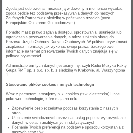
przedstawiciele policji cywilnej oraz wojskowej,
Zgoda jest dobrowolna i możesz ją w dowolnym momencie wycofać,
strażacy oraz eksperci pochodzący z każdego z
zgoda będzie też podstawą przekazywania danych do naszych
Zaufanych Partnerów z siedzibą w państwach trzecich (poza
brazylijskich stanów. Siły Narodowe są
Europejskim Obszarem Gospodarczym).
rozlokowywane w sytuacjach kryzysowych w celu
Ponadto masz prawo żądania dostępu, sprostowania, usunięcia lub
wsparcia lokalnych sił porządkowych.
ograniczenia przetwarzania danych, a także złożenia skargi do
Prezesa Urzędu Ochrony Danych Osobowych. W polityce prywatności
znajdziesz informacje jak wykonać swoje prawa. Szczegółowe
W niedzielne popołudnie kilka tysięcy radykalnych
informacje na temat przetwarzania Twoich danych znajdują się w
polityce prywatności.
zwolenników Jaira Bolsonaro wdarło się do pałacu
Administratorem tych danych jesteśmy my, czyli Radio Muzyka Fakty
prezydenckiego, parlamentu i budynku Sądu
Grupa RMF sp. z o.o. sp. k. z siedzibą w Krakowie, al. Waszyngtona
1.
Najwyższego w Brasilii. Zwolennicy byłego
Stosowanie plików cookies i innych technologii
prezydenta podważają legalność wyboru
Wraz z partnerami stosujemy pliki cookies (tzw. ciasteczka) i inne
lewicowego prezydenta Luiza Inacio Luli da Silvy,
pokrewne technologie, które mają na celu:
który w drugiej turze październikowych wyborów
Zapewnienie bezpieczeństwa podczas korzystania z naszych
wygrał z konserwatywnym Bolsonaro niewielką
stron
Ulepszenie świadczonych przez nas usług poprzez wykorzystanie
różnicą głosów.
danych w celach analitycznych i statystycznych
Poznanie Twoich preferencji na podstawie sposobu korzystania z
naszych serwisów