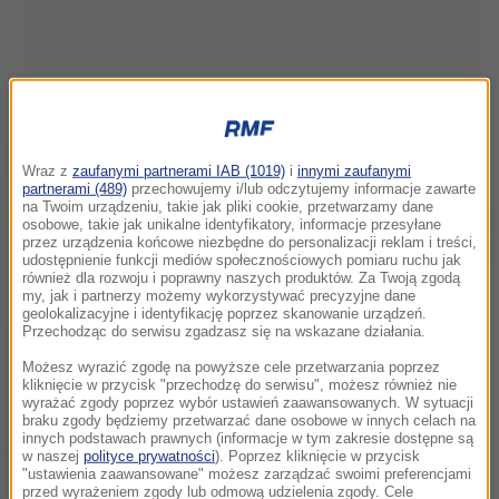
Wraz z
zaufanymi partnerami IAB (1019)
i
innymi zaufanymi
partnerami (489)
przechowujemy i/lub odczytujemy informacje zawarte
na Twoim urządzeniu, takie jak pliki cookie, przetwarzamy dane
Więcej aktualnych informacji z Polski i ze świata
osobowe, takie jak unikalne identyfikatory, informacje przesyłane
przez urządzenia końcowe niezbędne do personalizacji reklam i treści,
znajdziesz na stronie głównej
RMF24.pl
. Bądź na
udostępnienie funkcji mediów społecznościowych pomiaru ruchu jak
również dla rozwoju i poprawny naszych produktów. Za Twoją zgodą
bieżąco.
my, jak i partnerzy możemy wykorzystywać precyzyjne dane
geolokalizacyjne i identyfikację poprzez skanowanie urządzeń.
Przechodząc do serwisu zgadzasz się na wskazane działania.
Do zdarzenia doszło w 2015 roku na jednej z plaż w
Możesz wyrazić zgodę na powyższe cele przetwarzania poprzez
Apulii, na południu Włoch. Ojciec i córka oddawali się
kliknięcie w przycisk "przechodzę do serwisu", możesz również nie
wyrażać zgody poprzez wybór ustawień zaawansowanych. W sytuacji
popularnej nad Adriatykiem grze "racchettoni",
braku zgody będziemy przetwarzać dane osobowe w innych celach na
innych podstawach prawnych (informacje w tym zakresie dostępne są
polegającej na odbijaniu piłeczki drewnianymi
w naszej
polityce prywatności
). Poprzez kliknięcie w przycisk
"ustawienia zaawansowane" możesz zarządzać swoimi preferencjami
rakietkami. Niestety, podczas jednej z wymian piłka
przed wyrażeniem zgody lub odmową udzielenia zgody. Cele