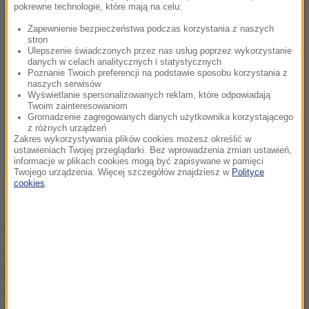
pokrewne technologie, które mają na celu:
Zapewnienie bezpieczeństwa podczas korzystania z naszych
stron
Ulepszenie świadczonych przez nas usług poprzez wykorzystanie
danych w celach analitycznych i statystycznych
Poznanie Twoich preferencji na podstawie sposobu korzystania z
naszych serwisów
Wyświetlanie spersonalizowanych reklam, które odpowiadają
Twoim zainteresowaniom
Gromadzenie zagregowanych danych użytkownika korzystającego
z różnych urządzeń
Zakres wykorzystywania plików cookies możesz określić w
ustawieniach Twojej przeglądarki. Bez wprowadzenia zmian ustawień,
informacje w plikach cookies mogą być zapisywane w pamięci
Twojego urządzenia. Więcej szczegółów znajdziesz w
Polityce
cookies
.
Ostatecznie sprawa trafiła do włoskiego Sądu
Najwyższego. Po 11 latach od feralnego zdarzenia
zapadł prawomocny wyrok. Sąd uznał, że nie ma
podstaw do unieważnienia wcześniejszych
orzeczeń, a
mężczyzna rzeczywiście doznał