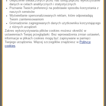
Ulepszenie świadczonych przez nas usług poprzez wykorzystanie
danych w celach analitycznych i statystycznych
Poznanie Twoich preferencji na podstawie sposobu korzystania z
naszych serwisów
Wyświetlanie spersonalizowanych reklam, które odpowiadają
Twoim zainteresowaniom
Gromadzenie zagregowanych danych użytkownika korzystającego
(m)
z różnych urządzeń
Zakres wykorzystywania plików cookies możesz określić w
ustawieniach Twojej przeglądarki. Bez wprowadzenia zmian ustawień,
informacje w plikach cookies mogą być zapisywane w pamięci
Źródło: RMF FM
Twojego urządzenia. Więcej szczegółów znajdziesz w
Polityce
cookies
.
chcesz widzieć więcej artykułów od RMF24?
dodaj w
Google