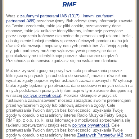
W Nowy Rok japoński półwysep Noto został
nawiedzony przez bardzo silne trzęsienie ziemi o
Wraz z
zaufanymi partnerami IAB (1017)
i
innymi zaufanymi
partnerami (489)
przechowujemy i/lub odczytujemy informacje zawarte
magnitudzie 7,5. Z najnowszych informacji,
na Twoim urządzeniu, takie jak pliki cookie, przetwarzamy dane
osobowe, takie jak unikalne identyfikatory, informacje przesyłane
przekazanych przez japońskie władze, wynika, że
przez urządzenia końcowe niezbędne do personalizacji reklam i treści,
udostępnienie funkcji mediów społecznościowych pomiaru ruchu jak
zginęły 203 osoby, 665 zostało rannych, a 68 nadal
również dla rozwoju i poprawny naszych produktów. Za Twoją zgodą
my, jak i partnerzy możemy wykorzystywać precyzyjne dane
jest uznawanych za zaginione
.
geolokalizacyjne i identyfikację poprzez skanowanie urządzeń.
Przechodząc do serwisu zgadzasz się na wskazane działania.
Trzęsienie ziemi - choć jego epicentrum znajdowało
Możesz wyrazić zgodę na powyższe cele przetwarzania poprzez
kliknięcie w przycisk "przechodzę do serwisu", możesz również nie
się na lądzie -
wygenerowało tsunami
. Najwyższa
wyrażać zgody poprzez wybór ustawień zaawansowanych. W sytuacji
fala, którą zarejestrowano w mieście Shika,
miała
braku zgody będziemy przetwarzać dane osobowe w innych celach na
innych podstawach prawnych (informacje w tym zakresie dostępne są
5,1 m wysokości
; w innym miejscu miała ona 4,2 m,
w naszej
polityce prywatności
). Poprzez kliknięcie w przycisk
"ustawienia zaawansowane" możesz zarządzać swoimi preferencjami
co wykazało badanie terenowe przeprowadzone
przed wyrażeniem zgody lub odmową udzielenia zgody. Cele
przetwarzania Twoich danych bez konieczności uzyskania Twojej
przez japońskich naukowców w tamtejszym porcie.
zgody w oparciu o uzasadniony interes Radio Muzyka Fakty Grupa
RMF sp. z o.o. sp. k. oraz informacje o możliwości sprzeciwienia się
Tak wysoka fala pozostawiła po sobie ślady na
takiemu przetwarzaniu znajdziesz w
polityce prywatności
. Cele
przetwarzania Twoich danych bez konieczności uzyskania Twojej
ścianie jednego z portowych magazynów.
zgody w oparciu o uzasadniony interes
Zaufanych Partnerów IAB
oraz