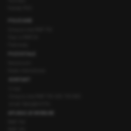
YouTube
Kanały RSS
POLECANE
Gorąca Linia RMF FM
Staż w RMF24
Patronaty
POZOSTAŁE
Newsroom
Radio internetowe
KONTAKT
O nas
Gorąca Linia RMF FM: 600 700 800
email: fakty@rmf.fm
APLIKACJE MOBILNE
RMF FM
RMF ON