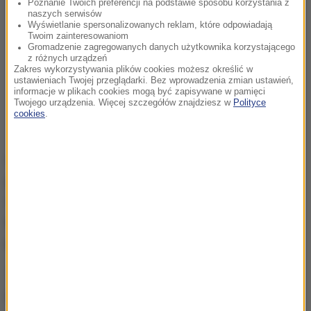
Poznanie Twoich preferencji na podstawie sposobu korzystania z
naszych serwisów
Wyświetlanie spersonalizowanych reklam, które odpowiadają
Twoim zainteresowaniom
Gromadzenie zagregowanych danych użytkownika korzystającego
z różnych urządzeń
Zakres wykorzystywania plików cookies możesz określić w
ustawieniach Twojej przeglądarki. Bez wprowadzenia zmian ustawień,
informacje w plikach cookies mogą być zapisywane w pamięci
Twojego urządzenia. Więcej szczegółów znajdziesz w
Polityce
cookies
.
Okazuje się również, że tsunami zalało obszar o
powierzchni 100 hektarów. Gubernator prefektury
Ishikawa, która została najmocniej dotknięta
kataklizmem, poinformował, że
woda wdarła się
maksymalnie 100 metrów w głąb lądu
.
Tsunami do japońskiego wybrzeża dotarło w mniej
niż minutę (tak było np. w mieście Suzu), zatem