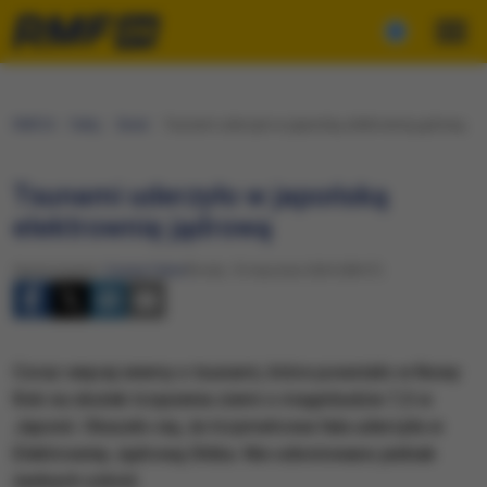
RMF24
Fakty
Świat
Tsunami uderzyło w japońską elektrownię jądrową
Tsunami uderzyło w japońską
elektrownię jądrową
Opracowanie:
Cezary Faber
Środa, 10 stycznia 2024 (08:37)
​Coraz więcej wiemy o tsunami, które powstało w Nowy
Rok na skutek trzęsienia ziemi o magnitudzie 7,5 w
Japonii. Okazało się, że trzymetrowa fala uderzyła w
Elektrownię Jądrową Shika. Nie odnotowano jednak
żadnych szkód.