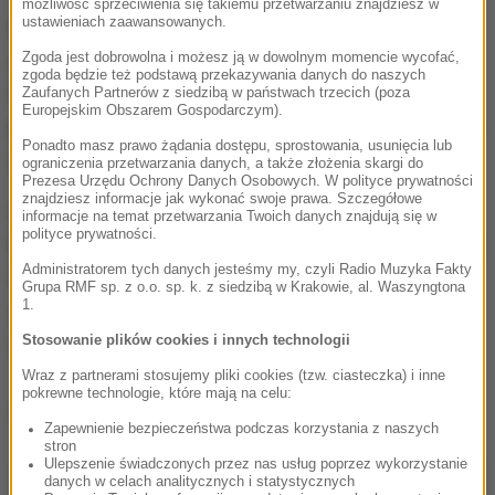
możliwość sprzeciwienia się takiemu przetwarzaniu znajdziesz w
ustawieniach zaawansowanych.
Doniesienia z portu pokrywają się z danymi
Zgoda jest dobrowolna i możesz ją w dowolnym momencie wycofać,
uzyskanymi ze stacji pływów zainstalowanej na
zgoda będzie też podstawą przekazywania danych do naszych
terenie Elektrowni Jądrowej Shika.
W odstępie 15
Zaufanych Partnerów z siedzibą w państwach trzecich (poza
Europejskim Obszarem Gospodarczym).
minut zarejestrowano tam wzrost poziomu wody o
Ponadto masz prawo żądania dostępu, sprostowania, usunięcia lub
3 metry.
ograniczenia przetwarzania danych, a także złożenia skargi do
Prezesa Urzędu Ochrony Danych Osobowych. W polityce prywatności
znajdziesz informacje jak wykonać swoje prawa. Szczegółowe
Według operatora siłowni - firmy Hokuriku Electic
informacje na temat przetwarzania Twoich danych znajdują się w
polityce prywatności.
Power -
nie spowodowało to jednak żadnych szkód
.
Administratorem tych danych jesteśmy my, czyli Radio Muzyka Fakty
Wszystko dlatego, że elektrownia została
Grupa RMF sp. z o.o. sp. k. z siedzibą w Krakowie, al. Waszyngtona
1.
zbudowana 11 metrów powyżej poziomu morza i
Stosowanie plików cookies i innych technologii
chroni ją dodatkowo wysoki na 4 m mur.
Wraz z partnerami stosujemy pliki cookies (tzw. ciasteczka) i inne
pokrewne technologie, które mają na celu:
Dalsza część artykułu pod materiałem video:
Zapewnienie bezpieczeństwa podczas korzystania z naszych
stron
Ulepszenie świadczonych przez nas usług poprzez wykorzystanie
danych w celach analitycznych i statystycznych