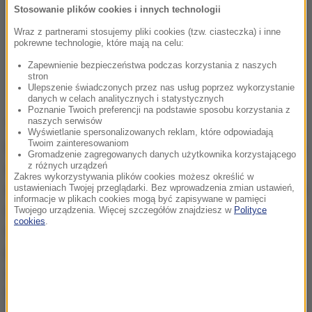
Stosowanie plików cookies i innych technologii
Wraz z partnerami stosujemy pliki cookies (tzw. ciasteczka) i inne
pokrewne technologie, które mają na celu:
Zapewnienie bezpieczeństwa podczas korzystania z naszych
stron
Ulepszenie świadczonych przez nas usług poprzez wykorzystanie
danych w celach analitycznych i statystycznych
Poznanie Twoich preferencji na podstawie sposobu korzystania z
naszych serwisów
"Rodzina pana Organisty została poinformowana o
Wyświetlanie spersonalizowanych reklam, które odpowiadają
Twoim zainteresowaniom
tragedii. Władze hiszpańskie współpracują z rodziną
Gromadzenie zagregowanych danych użytkownika korzystającego
z różnych urządzeń
zmarłego, prowadząc szczegółowe śledztwo w tej
Zakres wykorzystywania plików cookies możesz określić w
sprawie. Personel i społeczność Skydive Spain, gdzie
ustawieniach Twojej przeglądarki. Bez wprowadzenia zmian ustawień,
informacje w plikach cookies mogą być zapisywane w pamięci
doszło do wypadku, wyrazili głębokie kondolencje
Twojego urządzenia. Więcej szczegółów znajdziesz w
Polityce
cookies
.
rodzinie i przyjaciołom Jakuba Organisty,
podkreślając smutek związany z tym tragicznym
zdarzeniem" - napisano w oświadczeniu Skydive
Spain.