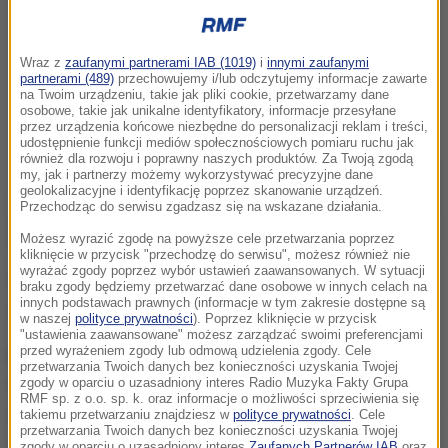
Wraz z
zaufanymi partnerami IAB (1019)
i
innymi zaufanymi
partnerami (489)
przechowujemy i/lub odczytujemy informacje zawarte
na Twoim urządzeniu, takie jak pliki cookie, przetwarzamy dane
osobowe, takie jak unikalne identyfikatory, informacje przesyłane
przez urządzenia końcowe niezbędne do personalizacji reklam i treści,
udostępnienie funkcji mediów społecznościowych pomiaru ruchu jak
również dla rozwoju i poprawny naszych produktów. Za Twoją zgodą
my, jak i partnerzy możemy wykorzystywać precyzyjne dane
geolokalizacyjne i identyfikację poprzez skanowanie urządzeń.
Przechodząc do serwisu zgadzasz się na wskazane działania.
Możesz wyrazić zgodę na powyższe cele przetwarzania poprzez
kliknięcie w przycisk "przechodzę do serwisu", możesz również nie
wyrażać zgody poprzez wybór ustawień zaawansowanych. W sytuacji
AP powołuje się na komunikat wydany w środę
braku zgody będziemy przetwarzać dane osobowe w innych celach na
innych podstawach prawnych (informacje w tym zakresie dostępne są
wieczorem przez Kościół koptyjski w Egipcie.
w naszej
polityce prywatności
). Poprzez kliknięcie w przycisk
"ustawienia zaawansowane" możesz zarządzać swoimi preferencjami
przed wyrażeniem zgody lub odmową udzielenia zgody. Cele
Koptowie relacjonują w nim, że do ataku doszło 20
przetwarzania Twoich danych bez konieczności uzyskania Twojej
maja. Matka mężczyzny, który miał wdać się w
zgody w oparciu o uzasadniony interes Radio Muzyka Fakty Grupa
RMF sp. z o.o. sp. k. oraz informacje o możliwości sprzeciwienia się
romans, została publicznie poniżona. Jej syn musiał
takiemu przetwarzaniu znajdziesz w
polityce prywatności
. Cele
przetwarzania Twoich danych bez konieczności uzyskania Twojej
uciekać z wioski. Policja pojawiła się na miejscu
zgody w oparciu o uzasadniony interes
Zaufanych Partnerów IAB
oraz