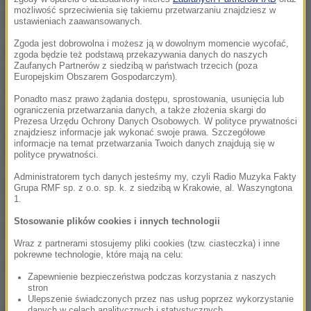
możliwość sprzeciwienia się takiemu przetwarzaniu znajdziesz w
dwie godziny po zajściu i zatrzymała sześć osób.
ustawieniach zaawansowanych.
Zgoda jest dobrowolna i możesz ją w dowolnym momencie wycofać,
Koptowie stanowią około 10 proc. ludności Egiptu. W
zgoda będzie też podstawą przekazywania danych do naszych
Zaufanych Partnerów z siedzibą w państwach trzecich (poza
większości poparli byłego dowódcę armii Abd el-
Europejskim Obszarem Gospodarczym).
Fataha es-Sisiego, który w 2013 roku odsunął od
Ponadto masz prawo żądania dostępu, sprostowania, usunięcia lub
ograniczenia przetwarzania danych, a także złożenia skargi do
władzy demokratycznie wybranego prezydenta
Prezesa Urzędu Ochrony Danych Osobowych. W polityce prywatności
Mohammeda Mursiego związanego z Bractwem
znajdziesz informacje jak wykonać swoje prawa. Szczegółowe
informacje na temat przetwarzania Twoich danych znajdują się w
Muzułmańskim.
polityce prywatności.
Administratorem tych danych jesteśmy my, czyli Radio Muzyka Fakty
Sisi obiecuje wyeliminować religijny ekstremizm i
Grupa RMF sp. z o.o. sp. k. z siedzibą w Krakowie, al. Waszyngtona
1.
zmodernizować - jak pisze agencja AP - dyskurs
Stosowanie plików cookies i innych technologii
religijny.
Wraz z partnerami stosujemy pliki cookies (tzw. ciasteczka) i inne
pokrewne technologie, które mają na celu:
(az)
Zapewnienie bezpieczeństwa podczas korzystania z naszych
stron
Ulepszenie świadczonych przez nas usług poprzez wykorzystanie
danych w celach analitycznych i statystycznych