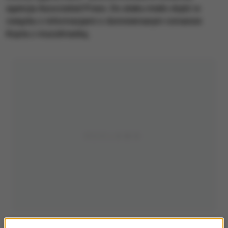
agencja Associated Press. Do ataku miało dojść w
związku z informacjami o domniemanym romansie
Kopta z muzułmanką.