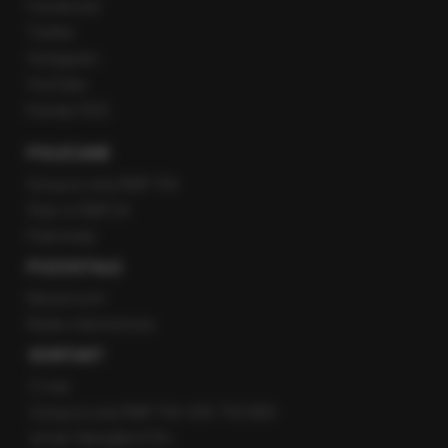
Facebook
Twitter
Instagram
YouTube
Kanały RSS
POLECANE
Gorąca Linia RMF FM
Staż w RMF24
Patronaty
POZOSTAŁE
Newsroom
Radio internetowe
KONTAKT
O nas
Gorąca Linia RMF FM: 600 700 800
email: fakty@rmf.fm