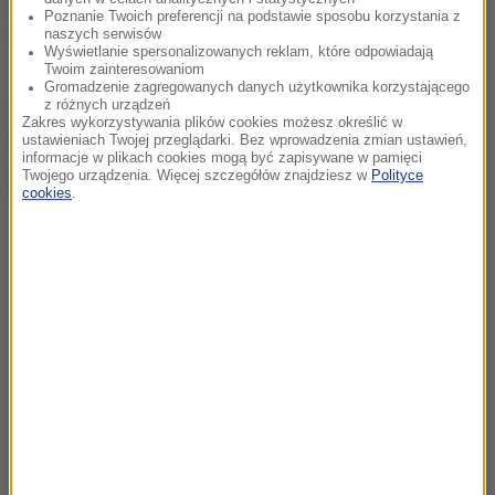
Źródło: PAP
Poznanie Twoich preferencji na podstawie sposobu korzystania z
naszych serwisów
Egipt
Tagi:
Wyświetlanie spersonalizowanych reklam, które odpowiadają
Twoim zainteresowaniom
Gromadzenie zagregowanych danych użytkownika korzystającego
z różnych urządzeń
chcesz widzieć więcej artykułów od RMF24?
dodaj w
Zakres wykorzystywania plików cookies możesz określić w
Google
ustawieniach Twojej przeglądarki. Bez wprowadzenia zmian ustawień,
informacje w plikach cookies mogą być zapisywane w pamięci
Twojego urządzenia. Więcej szczegółów znajdziesz w
Polityce
cookies
.