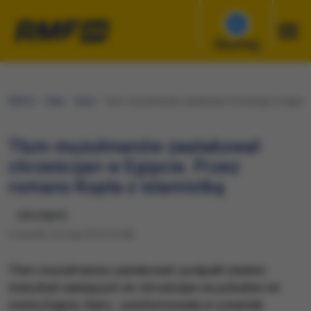
Słuchaj
RMF24
Fakty
Świat
Tłum muzułmanów zaatakował chrześcijan w Egipcie.
Tłum muzułmanów zaatakował
chrześcijan w Egipcie. Przez
romans Kopta z islamistką
udostępnij
Czwartek, 26 maja 2016 (10:48)
Tłum muzułmanów zaatakował i podpalił siedem
mieszkań należących do chrześcijan na południe od
stolicy Egiptu, Kairu - poinformowała w czwartek