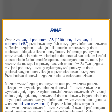
Wraz z
zaufanymi partnerami IAB (1019)
i
innymi zaufanymi
partnerami (489)
przechowujemy i/lub odczytujemy informacje zawarte
na Twoim urządzeniu, takie jak pliki cookie, przetwarzamy dane
osobowe, takie jak unikalne identyfikatory, informacje przesyłane
przez urządzenia końcowe niezbędne do personalizacji reklam i treści,
udostępnienie funkcji mediów społecznościowych pomiaru ruchu jak
również dla rozwoju i poprawny naszych produktów. Za Twoją zgodą
my, jak i partnerzy możemy wykorzystywać precyzyjne dane
Nie ma porozumienia z Polską, bo Warszawa nie
geolokalizacyjne i identyfikację poprzez skanowanie urządzeń.
Przechodząc do serwisu zgadzasz się na wskazane działania.
zrobiła żadnych ustępstw, które uzasadniłyby
Możesz wyrazić zgodę na powyższe cele przetwarzania poprzez
wycofanie procedury art. 7
- miał powiedzieć
kliknięcie w przycisk "przechodzę do serwisu", możesz również nie
Timmermans podczas spotkania komisarzy, które
wyrażać zgody poprzez wybór ustawień zaawansowanych. W sytuacji
braku zgody będziemy przetwarzać dane osobowe w innych celach na
odbywało się za zamkniętymi drzwiami. Brak
innych podstawach prawnych (informacje w tym zakresie dostępne są
w naszej
polityce prywatności
). Poprzez kliknięcie w przycisk
ustępstw ze strony Warszawy uzasadnia - zdaniem
"ustawienia zaawansowane" możesz zarządzać swoimi preferencjami
przed wyrażeniem zgody lub odmową udzielenia zgody. Cele