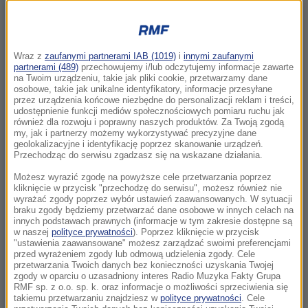
Bohaterów
Holokaustu Yad
Vashem.
Wraz z
zaufanymi partnerami IAB (1019)
i
innymi zaufanymi
partnerami (489)
przechowujemy i/lub odczytujemy informacje zawarte
na Twoim urządzeniu, takie jak pliki cookie, przetwarzamy dane
osobowe, takie jak unikalne identyfikatory, informacje przesyłane
przez urządzenia końcowe niezbędne do personalizacji reklam i treści,
- Podczas
udostępnienie funkcji mediów społecznościowych pomiaru ruchu jak
również dla rozwoju i poprawny naszych produktów. Za Twoją zgodą
wydarzenia
my, jak i partnerzy możemy wykorzystywać precyzyjne dane
geolokalizacyjne i identyfikację poprzez skanowanie urządzeń.
przemówili m.in.
Przechodząc do serwisu zgadzasz się na wskazane działania.
prezydent Izraela
Możesz wyrazić zgodę na powyższe cele przetwarzania poprzez
kliknięcie w przycisk "przechodzę do serwisu", możesz również nie
Reuwen Riwlin,
wyrażać zgody poprzez wybór ustawień zaawansowanych. W sytuacji
braku zgody będziemy przetwarzać dane osobowe w innych celach na
prezydent Rosji
innych podstawach prawnych (informacje w tym zakresie dostępne są
w naszej
Władimir Putin,
polityce prywatności
). Poprzez kliknięcie w przycisk
"ustawienia zaawansowane" możesz zarządzać swoimi preferencjami
wiceprezydent
przed wyrażeniem zgody lub odmową udzielenia zgody. Cele
przetwarzania Twoich danych bez konieczności uzyskania Twojej
USA Mike Pence,
zgody w oparciu o uzasadniony interes Radio Muzyka Fakty Grupa
RMF sp. z o.o. sp. k. oraz informacje o możliwości sprzeciwienia się
prezydent Francji
takiemu przetwarzaniu znajdziesz w
polityce prywatności
. Cele