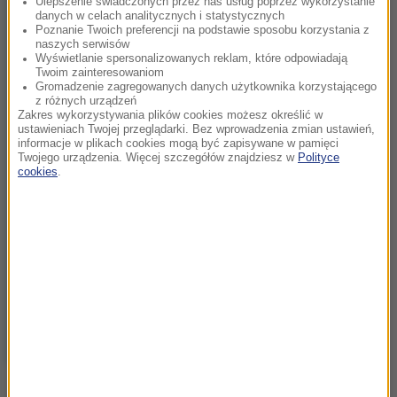
takiej możliwości.
Ulepszenie świadczonych przez nas usług poprzez wykorzystanie
danych w celach analitycznych i statystycznych
Prezydent Polski
Poznanie Twoich preferencji na podstawie sposobu korzystania z
naszych serwisów
zdecydował więc,
Wyświetlanie spersonalizowanych reklam, które odpowiadają
Twoim zainteresowaniom
że nie pojedzie do
Gromadzenie zagregowanych danych użytkownika korzystającego
z różnych urządzeń
Jerozolimy.
Zakres wykorzystywania plików cookies możesz określić w
ustawieniach Twojej przeglądarki. Bez wprowadzenia zmian ustawień,
informacje w plikach cookies mogą być zapisywane w pamięci
Twojego urządzenia. Więcej szczegółów znajdziesz w
Polityce
cookies
.
- Polskę na
wydarzeniu
reprezentuje
ambasador RP w
Izraelu Marek
Magierowski.