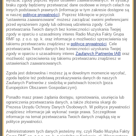
wyrażać zgody poprzez wybór ustawień zaawansowanych. W sytuacji
Paczki o większych rozmiarach można nadawać
braku zgody będziemy przetwarzać dane osobowe w innych celach na
innych podstawach prawnych (informacje w tym zakresie dostępne są
w nowej skrzynce, a potwierdzenie nadania
w naszej
polityce prywatności
). Poprzez kliknięcie w przycisk
"ustawienia zaawansowane" możesz zarządzać swoimi preferencjami
uzyskuje się za pomocą aplikacji.
przed wyrażeniem zgody lub odmową udzielenia zgody. Cele
przetwarzania Twoich danych bez konieczności uzyskania Twojej
Testy w Wielkiej Brytanii - pierwsze nowoczesne
zgody w oparciu o uzasadniony interes Radio Muzyka Fakty Grupa
RMF sp. z o.o. sp. k. oraz informacje o możliwości sprzeciwienia się
skrzynki pojawią się w Hertfordshire i
takiemu przetwarzaniu znajdziesz w
polityce prywatności
. Cele
przetwarzania Twoich danych bez konieczności uzyskania Twojej
Cambridgeshire, a ich sukces może prowadzić do
zgody w oparciu o uzasadniony interes
Zaufanych Partnerów IAB
oraz
możliwość sprzeciwienia się takiemu przetwarzaniu znajdziesz w
wprowadzenia nowych standardów w całym
ustawieniach zaawansowanych.
kraju.
Zgoda jest dobrowolna i możesz ją w dowolnym momencie wycofać,
zgoda będzie też podstawą przekazywania danych do naszych
Zaufanych Partnerów z siedzibą w państwach trzecich (poza
Dalsza część artykułu pod materiałem video:
Europejskim Obszarem Gospodarczym).
Ponadto masz prawo żądania dostępu, sprostowania, usunięcia lub
ograniczenia przetwarzania danych, a także złożenia skargi do
Prezesa Urzędu Ochrony Danych Osobowych. W polityce prywatności
znajdziesz informacje jak wykonać swoje prawa. Szczegółowe
informacje na temat przetwarzania Twoich danych znajdują się w
polityce prywatności.
Administratorem tych danych jesteśmy my, czyli Radio Muzyka Fakty