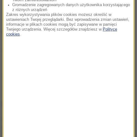
Twoim zainteresowaniom
Gromadzenie zagregowanych danych użytkownika korzystającego
z różnych urządzeń
Zakres wykorzystywania plików cookies możesz określić w
ustawieniach Twojej przeglądarki. Bez wprowadzenia zmian ustawień,
informacje w plikach cookies mogą być zapisywane w pamięci
Twojego urządzenia. Więcej szczegółów znajdziesz w
Polityce
Nie wszystkim proponowane zmiany się podobają.
cookies
.
"
To prezent dla gangów
" - mówi "VG" Trygve
Slagsvold Vedum z Norweskiej Partii Centrum.
Źródło: RMF24
narkotyki
marihuana
Tagi:
NAJWAŻNIEJSZE FAKTY
Były żołnierz USA
przechodzi piekło w Rosji.
Waszyngton naciska na