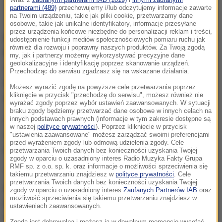
Wraz z
zaufanymi partnerami IAB (1019)
i
innymi zaufanymi
partnerami (489)
przechowujemy i/lub odczytujemy informacje zawarte
(zdjęcie ilustracyjne)
na Twoim urządzeniu, takie jak pliki cookie, przetwarzamy dane
osobowe, takie jak unikalne identyfikatory, informacje przesyłane
przez urządzenia końcowe niezbędne do personalizacji reklam i treści,
Norwedzy całkowicie bezkarnie będą mogli mieć w
udostępnienie funkcji mediów społecznościowych pomiaru ruchu jak
również dla rozwoju i poprawny naszych produktów. Za Twoją zgodą
kieszeni niewielką ilość narkotyku
, jeśli parlament
my, jak i partnerzy możemy wykorzystywać precyzyjne dane
geolokalizacyjne i identyfikację poprzez skanowanie urządzeń.
zatwierdzi reformę rządu.
Przepisy mówią między
Przechodząc do serwisu zgadzasz się na wskazane działania.
innymi o dozwolonych 5 g kokainy, heroiny,
Możesz wyrazić zgodę na powyższe cele przetwarzania poprzez
kliknięcie w przycisk "przechodzę do serwisu", możesz również nie
amfetaminy, 1 g MDMA i do 15 g marihuany.
wyrażać zgody poprzez wybór ustawień zaawansowanych. W sytuacji
braku zgody będziemy przetwarzać dane osobowe w innych celach na
Celem zmian jest skupienie się na pomocy
innych podstawach prawnych (informacje w tym zakresie dostępne są
w naszej
polityce prywatności
). Poprzez kliknięcie w przycisk
medycznej osobom uzależnionym - zamiast ich
"ustawienia zaawansowane" możesz zarządzać swoimi preferencjami
przed wyrażeniem zgody lub odmową udzielenia zgody. Cele
karaniu.
przetwarzania Twoich danych bez konieczności uzyskania Twojej
zgody w oparciu o uzasadniony interes Radio Muzyka Fakty Grupa
RMF sp. z o.o. sp. k. oraz informacje o możliwości sprzeciwienia się
"
Stosowana przez dziesięciolecia polityka kar się
takiemu przetwarzaniu znajdziesz w
polityce prywatności
. Cele
przetwarzania Twoich danych bez konieczności uzyskania Twojej
nie sprawdziła
" - mówi gazecie "VG" Guri Melby,
zgody w oparciu o uzasadniony interes
Zaufanych Partnerów IAB
oraz
możliwość sprzeciwienia się takiemu przetwarzaniu znajdziesz w
przewodnicząca Venstre, Norweskiej Partii
ustawieniach zaawansowanych.
Liberalnej.