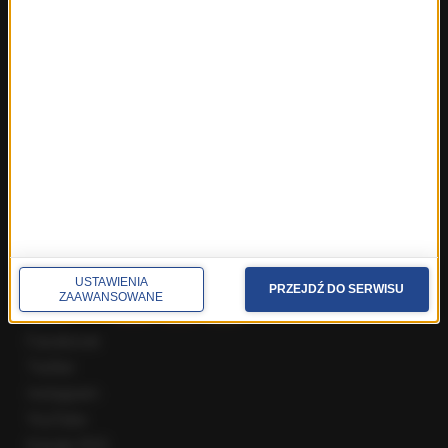
Fakty z Wrocławia
Fakty z Zakopanego
ROZMOWY W RMF FM
Najnowsze rozmowy w RMF FM
Rozmowa o 7:00 w RMF FM i Radiu RMF24
Poranna rozmowa w RMF FM
Popołudniowa rozmowa w RMF FM
Gość Krzysztofa Ziemca w RMF FM
Rozmowy w Radiu RMF24
SPOŁECZNOŚĆ
USTAWIENIA
PRZEJDŹ DO SERWISU
ZAAWANSOWANE
Facebook
Twitter
Instagram
YouTube
Kanały RSS