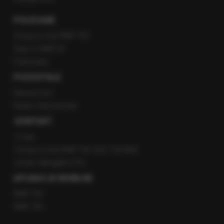
POLECANE
Gorąca Linia RMF FM
Staż w RMF24
Patronaty
POZOSTAŁE
Newsroom
Radio internetowe
KONTAKT
O nas
Gorąca Linia RMF FM: 600 700 800
email: fakty@rmf.fm
APLIKACJE MOBILNE
RMF FM
RMF ON