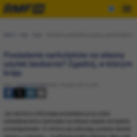
RMF24
Fakty
Świat
Posiadanie narkotyków na własny użytek bezkarne? Zg
Posiadanie narkotyków na własny
użytek bezkarne? Zgadnij, w którym
kraju
Autor:
Joanna Potocka
Piątek, 19 lutego 2021 (12:45)
Już wkrótce w Norwegii posiadanie przy sobie
niewielkiej ilości narkotyku na własny użytek nie będzie
przestępstwem. Ci, którzy się odurzają, powinni dostać
pomoc, a nie karę – to główny punkt reformy, jaką rząd