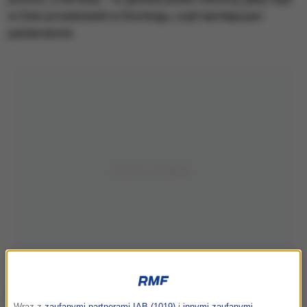
w Oslo przedstawił w Stortingu, czyli tamtejszym
parlamencie.