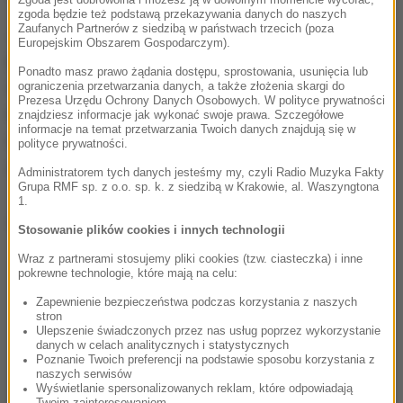
Zgoda jest dobrowolna i możesz ją w dowolnym momencie wycofać,
zgoda będzie też podstawą przekazywania danych do naszych
Zaufanych Partnerów z siedzibą w państwach trzecich (poza
Jako przykład rząd w Oslo daje Portugalię, gdzie
Europejskim Obszarem Gospodarczym).
podobne prawo obowiązuje od 2001 roku. Tam
Ponadto masz prawo żądania dostępu, sprostowania, usunięcia lub
osobę, która miała przy sobie lub we krwi niewielką
ograniczenia przetwarzania danych, a także złożenia skargi do
Prezesa Urzędu Ochrony Danych Osobowych. W polityce prywatności
ilość narkotyku wysyła się na obowiązkową
znajdziesz informacje jak wykonać swoje prawa. Szczegółowe
informacje na temat przetwarzania Twoich danych znajdują się w
rozmowę z lekarzem leczącym uzależnienia. Handel
polityce prywatności.
i przemyt są nadal przestępstwem.
Administratorem tych danych jesteśmy my, czyli Radio Muzyka Fakty
Grupa RMF sp. z o.o. sp. k. z siedzibą w Krakowie, al. Waszyngtona
1.
Dalsza część artykułu pod materiałem video:
Stosowanie plików cookies i innych technologii
Wraz z partnerami stosujemy pliki cookies (tzw. ciasteczka) i inne
pokrewne technologie, które mają na celu:
Zapewnienie bezpieczeństwa podczas korzystania z naszych
stron
Ulepszenie świadczonych przez nas usług poprzez wykorzystanie
danych w celach analitycznych i statystycznych
Poznanie Twoich preferencji na podstawie sposobu korzystania z
naszych serwisów
Wyświetlanie spersonalizowanych reklam, które odpowiadają