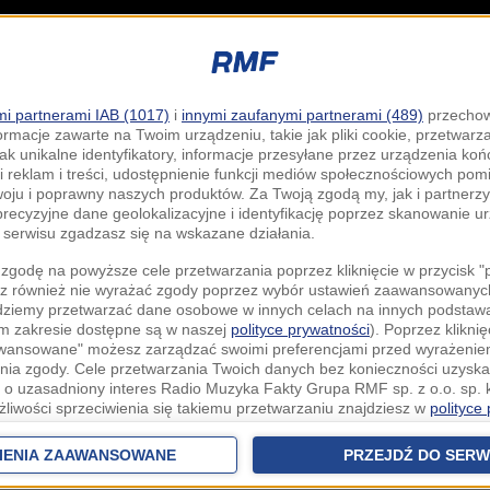
i partnerami IAB (1017)
i
innymi zaufanymi partnerami (489)
przechow
ormacje zawarte na Twoim urządzeniu, takie jak pliki cookie, przetwar
jak unikalne identyfikatory, informacje przesyłane przez urządzenia k
i reklam i treści, udostępnienie funkcji mediów społecznościowych pom
woju i poprawny naszych produktów. Za Twoją zgodą my, jak i partner
recyzyjne dane geolokalizacyjne i identyfikację poprzez skanowanie u
serwisu zgadzasz się na wskazane działania.
zgodę na powyższe cele przetwarzania poprzez kliknięcie w przycisk 
z również nie wyrażać zgody poprzez wybór ustawień zaawansowanych
współpraca z wojskiem
dziemy przetwarzać dane osobowe w innych celach na innych podsta
ym zakresie dostępne są w naszej
polityce prywatności
). Poprzez kliknię
awansowane" możesz zarządzać swoimi preferencjami przed wyrażenie
o działania w warunkach poważnych zakłóceń, takich ja
ia zgody. Cele przetwarzania Twoich danych bez konieczności uzyska
 o uzasadniony interes Radio Muzyka Fakty Grupa RMF sp. z o.o. sp. k
 łączności
. Rząd zaleca opracowanie alternatywnych
żliwości sprzeciwienia się takiemu przetwarzaniu znajdziesz w
polityce
kcjonowania kluczowych usług nawet przy ograniczony
nia Twoich danych bez konieczności uzyskania Twojej zgody w oparci
ch Partnerów IAB
oraz możliwość sprzeciwienia się takiemu przetwarza
IENIA ZAAWANSOWANE
PRZEJDŹ DO SERW
aawansowanych.