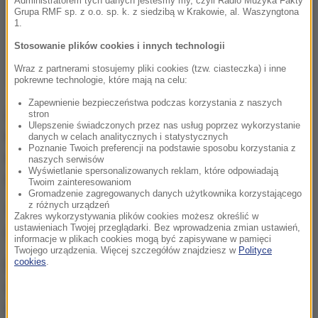
Administratorem tych danych jesteśmy my, czyli Radio Muzyka Fakty
Grupa RMF sp. z o.o. sp. k. z siedzibą w Krakowie, al. Waszyngtona
1.
Stosowanie plików cookies i innych technologii
Wraz z partnerami stosujemy pliki cookies (tzw. ciasteczka) i inne
pokrewne technologie, które mają na celu:
Zapewnienie bezpieczeństwa podczas korzystania z naszych
Z ogniem walczą
tysiące strażaków, a z powietrza
stron
Ulepszenie świadczonych przez nas usług poprzez wykorzystanie
wspierają ich śmigłowce i drony oraz 13
danych w celach analitycznych i statystycznych
Poznanie Twoich preferencji na podstawie sposobu korzystania z
samolotów:
są wśród nich maszyny z Iranu,
naszych serwisów
Wyświetlanie spersonalizowanych reklam, które odpowiadają
Azerbejdżanu, Rosji i Ukrainy.
Twoim zainteresowaniom
Gromadzenie zagregowanych danych użytkownika korzystającego
z różnych urządzeń
Tereny objęte pożarami ogłoszone zostały już
Zakres wykorzystywania plików cookies możesz określić w
ustawieniach Twojej przeglądarki. Bez wprowadzenia zmian ustawień,
obszarem klęski żywiołowej.
informacje w plikach cookies mogą być zapisywane w pamięci
Twojego urządzenia. Więcej szczegółów znajdziesz w
Polityce
cookies
.
Prezydent Turcji Recep Tayyip Erdogan, który
obserwował je w sobotę ze śmigłowca, obiecał, że
rząd pomoże poszkodowanym odbudować domy i