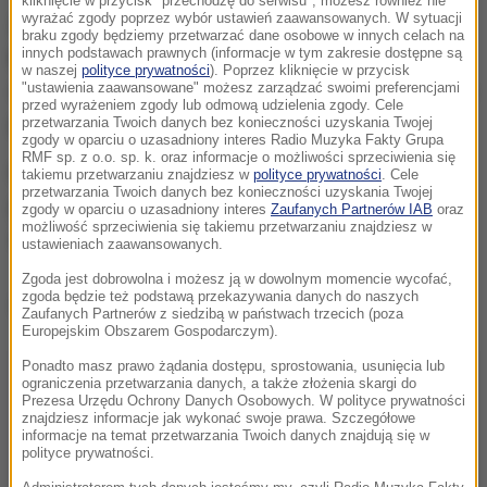
kliknięcie w przycisk "przechodzę do serwisu", możesz również nie
wyrażać zgody poprzez wybór ustawień zaawansowanych. W sytuacji
Z popularnego kurortu Bodrum nad Morzem
braku zgody będziemy przetwarzać dane osobowe w innych celach na
innych podstawach prawnych (informacje w tym zakresie dostępne są
Egejskim prewencyjnie ewakuowano turystów,
a
w naszej
polityce prywatności
). Poprzez kliknięcie w przycisk
dystrykt zamknięto dla ruchu, by ułatwić siłom straży
"ustawienia zaawansowane" możesz zarządzać swoimi preferencjami
przed wyrażeniem zgody lub odmową udzielenia zgody. Cele
pożarnej dotarcie na miejsce.
przetwarzania Twoich danych bez konieczności uzyskania Twojej
zgody w oparciu o uzasadniony interes Radio Muzyka Fakty Grupa
RMF sp. z o.o. sp. k. oraz informacje o możliwości sprzeciwienia się
Ponad 550 ludzi, którzy w wyniku pożarów
takiemu przetwarzaniu znajdziesz w
polityce prywatności
. Cele
przetwarzania Twoich danych bez konieczności uzyskania Twojej
potrzebowali pomocy medycznej, wyszło już ze
zgody w oparciu o uzasadniony interes
Zaufanych Partnerów IAB
oraz
możliwość sprzeciwienia się takiemu przetwarzaniu znajdziesz w
szpitali, 11 jest natomiast nadal hospitalizowanych.
ustawieniach zaawansowanych.
Zgoda jest dobrowolna i możesz ją w dowolnym momencie wycofać,
zgoda będzie też podstawą przekazywania danych do naszych
Dalsza część artykułu pod materiałem video:
Zaufanych Partnerów z siedzibą w państwach trzecich (poza
Europejskim Obszarem Gospodarczym).
Ponadto masz prawo żądania dostępu, sprostowania, usunięcia lub
ograniczenia przetwarzania danych, a także złożenia skargi do
Prezesa Urzędu Ochrony Danych Osobowych. W polityce prywatności
znajdziesz informacje jak wykonać swoje prawa. Szczegółowe
informacje na temat przetwarzania Twoich danych znajdują się w
polityce prywatności.