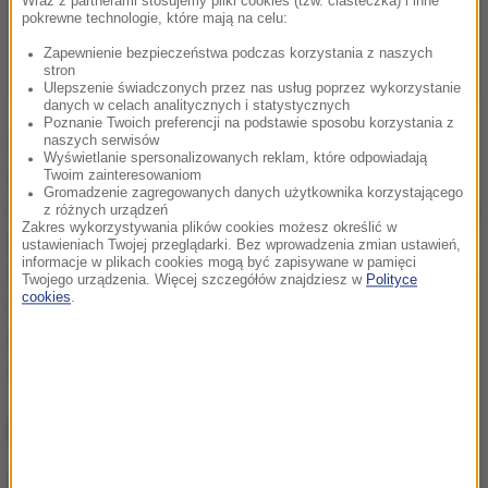
Wraz z partnerami stosujemy pliki cookies (tzw. ciasteczka) i inne
pokrewne technologie, które mają na celu:
Zapewnienie bezpieczeństwa podczas korzystania z naszych
stron
Ulepszenie świadczonych przez nas usług poprzez wykorzystanie
danych w celach analitycznych i statystycznych
Poznanie Twoich preferencji na podstawie sposobu korzystania z
Zmiana władzy nie będzie mieć żadnego wpływu na
naszych serwisów
Wyświetlanie spersonalizowanych reklam, które odpowiadają
sytuację międzynarodową kraju. Na Barbadosie
Twoim zainteresowaniom
Gromadzenie zagregowanych danych użytkownika korzystającego
mieszka prawie 300 tysięcy osób.
Kluczową częścią
z różnych urządzeń
Zakres wykorzystywania plików cookies możesz określić w
gospodarki jest turystyka, która bardzo ucierpiała
ustawieniach Twojej przeglądarki. Bez wprowadzenia zmian ustawień,
informacje w plikach cookies mogą być zapisywane w pamięci
w czasie pandemii
. Wielu mieszkańców narzeka też
Twojego urządzenia. Więcej szczegółów znajdziesz w
Polityce
cookies
.
na wysokie ceny produktów, co jest powodem
zakłócenia łańcucha dostaw. Wiele rzeczy
codziennego użytku jest importowanych na wyspę.
Królestwa królowej Elżbiety
Mimo końca ery kolonialnej władzy Wielkiej Brytanii,