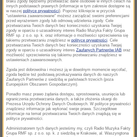
braku zgody będziemy przetwarzać dane osobowe w innych celach na
34 osoby, pozostałe ofiary w szpitalach.
Władze
innych podstawach prawnych (informacje w tym zakresie dostępne są
powiadomiły także, że liczba ofiar śmiertelnych
w naszej
polityce prywatności
). Poprzez kliknięcie w przycisk
"ustawienia zaawansowane" możesz zarządzać swoimi preferencjami
może wzrosnąć, ponieważ stan wielu rannych jest
przed wyrażeniem zgody lub odmową udzielenia zgody. Cele
przetwarzania Twoich danych bez konieczności uzyskania Twojej
ciężki. Podczas zamieszek zginęło dwóch
zgody w oparciu o uzasadniony interes Radio Muzyka Fakty Grupa
RMF sp. z o.o. sp. k. oraz informacje o możliwości sprzeciwienia się
policjantów.
takiemu przetwarzaniu znajdziesz w
polityce prywatności
. Cele
przetwarzania Twoich danych bez konieczności uzyskania Twojej
zgody w oparciu o uzasadniony interes
Zaufanych Partnerów IAB
oraz
W starciach zniszczonych zostało 13 samochodów,
możliwość sprzeciwienia się takiemu przetwarzaniu znajdziesz w
ustawieniach zaawansowanych.
w tym dziesięć policyjnych.
Zgoda jest dobrowolna i możesz ją w dowolnym momencie wycofać,
zgoda będzie też podstawą przekazywania danych do naszych
Zaufanych Partnerów z siedzibą w państwach trzecich (poza
Dalsza część artykułu pod materiałem video:
Europejskim Obszarem Gospodarczym).
Ponadto masz prawo żądania dostępu, sprostowania, usunięcia lub
ograniczenia przetwarzania danych, a także złożenia skargi do
Prezesa Urzędu Ochrony Danych Osobowych. W polityce prywatności
znajdziesz informacje jak wykonać swoje prawa. Szczegółowe
informacje na temat przetwarzania Twoich danych znajdują się w
polityce prywatności.
Administratorem tych danych jesteśmy my, czyli Radio Muzyka Fakty
Grupa RMF sp. z o.o. sp. k. z siedzibą w Krakowie, al. Waszyngtona