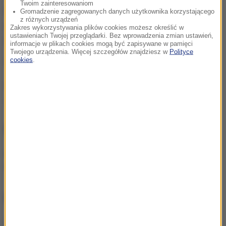
Twoim zainteresowaniom
islamistów zamachach od początku 2015 roku
Gromadzenie zagregowanych danych użytkownika korzystającego
z różnych urządzeń
zginęło w tym kraju ponad 230 osób. Od listopada
Zakres wykorzystywania plików cookies możesz określić w
ustawieniach Twojej przeglądarki. Bez wprowadzenia zmian ustawień,
2015 roku we Francji obowiązuje stan wyjątkowy.
informacje w plikach cookies mogą być zapisywane w pamięci
Twojego urządzenia. Więcej szczegółów znajdziesz w
Polityce
cookies
.
(mpw)
Źródło: RMF FM/PAP
Francja
Tagi:
NIE PRZEGAP
Kolejarze ze Śląska chcą
strajkować
NAJWAŻNIEJSZE FAKTY
USA płacą fortunę za