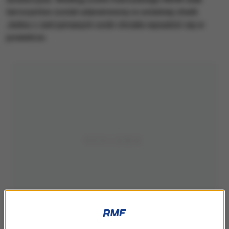
terrorystów został udaremniony w ostatniej chwili.
Jedna z zatrzymanych osób chciała wysadzić się w
powietrze.