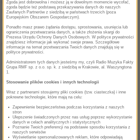
portalu społecznościowym deklarowała chęć
Zgoda jest dobrowolna i możesz ją w dowolnym momencie wycofać,
zgoda będzie też podstawą przekazywania danych do naszych
wyjazdu do Iraku lub Syrii lub uderzenia we Francję.
Zaufanych Partnerów z siedzibą w państwach trzecich (poza
Europejskim Obszarem Gospodarczym).
Właśnie dzięki tym wpisom służby zwróciły na nią
Ponadto masz prawo żądania dostępu, sprostowania, usunięcia lub
uwagę.
ograniczenia przetwarzania danych, a także złożenia skargi do
Prezesa Urzędu Ochrony Danych Osobowych. W polityce prywatności
znajdziesz informacje jak wykonać swoje prawa. Szczegółowe
Agencja Reutera informuje wśród podejrzanych jest
informacje na temat przetwarzania Twoich danych znajdują się w
22-letni mężczyzna. Według źródeł tej agencji w
polityce prywatności.
domu mężczyzny znaleziono wybuchową
Administratorem tych danych jesteśmy my, czyli Radio Muzyka Fakty
Grupa RMF sp. z o.o. sp. k. z siedzibą w Krakowie, al. Waszyngtona
substancję TATP oraz inne środki do produkcji
1.
bomby. Z nieoficjalnych informacji wynika, że 22-
Stosowanie plików cookies i innych technologii
latek to islamski ekstremista. Planował wysadzić się
Wraz z partnerami stosujemy pliki cookies (tzw. ciasteczka) i inne
pokrewne technologie, które mają na celu:
w powietrze w miejscu tłumnie odwiedzanym przez
Zapewnienie bezpieczeństwa podczas korzystania z naszych
turystów.
stron
Ulepszenie świadczonych przez nas usług poprzez wykorzystanie
danych w celach analitycznych i statystycznych
We Francji panuje wysoki poziom zagrożenia
Poznanie Twoich preferencji na podstawie sposobu korzystania z
naszych serwisów
terrorystycznego. W przeprowadzonych przez
Wyświetlanie spersonalizowanych reklam, które odpowiadają