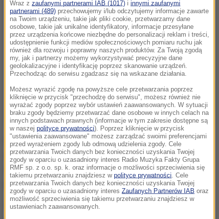
Wraz z
zaufanymi partnerami IAB (1017)
i
innymi zaufanymi
partnerami (489)
przechowujemy i/lub odczytujemy informacje zawarte
na Twoim urządzeniu, takie jak pliki cookie, przetwarzamy dane
osobowe, takie jak unikalne identyfikatory, informacje przesyłane
przez urządzenia końcowe niezbędne do personalizacji reklam i treści,
udostępnienie funkcji mediów społecznościowych pomiaru ruchu jak
również dla rozwoju i poprawny naszych produktów. Za Twoją zgodą
my, jak i partnerzy możemy wykorzystywać precyzyjne dane
geolokalizacyjne i identyfikację poprzez skanowanie urządzeń.
Przechodząc do serwisu zgadzasz się na wskazane działania.
Możesz wyrazić zgodę na powyższe cele przetwarzania poprzez
kliknięcie w przycisk "przechodzę do serwisu", możesz również nie
wyrażać zgody poprzez wybór ustawień zaawansowanych. W sytuacji
braku zgody będziemy przetwarzać dane osobowe w innych celach na
innych podstawach prawnych (informacje w tym zakresie dostępne są
w naszej
polityce prywatności
). Poprzez kliknięcie w przycisk
"ustawienia zaawansowane" możesz zarządzać swoimi preferencjami
Czworo podejrzanych aresztowano, po tym jak kupili
przed wyrażeniem zgody lub odmową udzielenia zgody. Cele
przetwarzania Twoich danych bez konieczności uzyskania Twojej
aceton, który może służyć do produkcji materiałów
zgody w oparciu o uzasadniony interes Radio Muzyka Fakty Grupa
RMF sp. z o.o. sp. k. oraz informacje o możliwości sprzeciwienia się
wybuchowych - donosi AFP, powołując się na
takiemu przetwarzaniu znajdziesz w
polityce prywatności
. Cele
policyjne źródła.
przetwarzania Twoich danych bez konieczności uzyskania Twojej
zgody w oparciu o uzasadniony interes
Zaufanych Partnerów IAB
oraz
możliwość sprzeciwienia się takiemu przetwarzaniu znajdziesz w
Wśród zatrzymanych jest 16-letnia dziewczyna. Na
ustawieniach zaawansowanych.