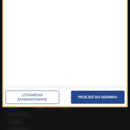
Fakty z Trójmiasta
Fakty z Warszawy
Fakty z Wrocławia
Fakty z Zakopanego
ROZMOWY W RMF FM
Najnowsze rozmowy w RMF FM
Rozmowa o 7:00 w RMF FM i Radiu RMF24
Poranna rozmowa w RMF FM
Popołudniowa rozmowa w RMF FM
Gość Krzysztofa Ziemca w RMF FM
Rozmowy w Radiu RMF24
SPOŁECZNOŚĆ
USTAWIENIA
PRZEJDŹ DO SERWISU
ZAAWANSOWANE
Facebook
Twitter
Instagram