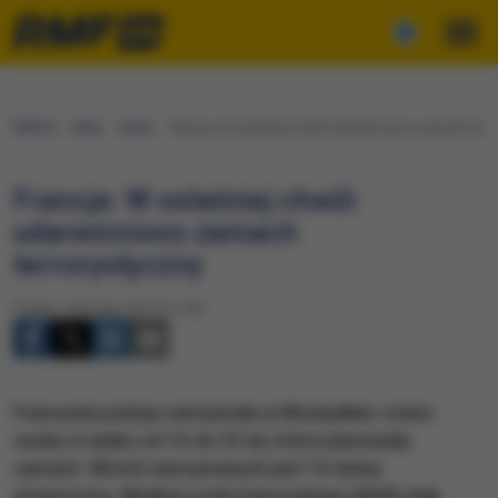
RMF24
Fakty
Świat
Francja: W ostatniej chwili udaremniono zamach terr
Francja: W ostatniej chwili
udaremniono zamach
terrorystyczny
Piątek, 10 lutego 2017 (11:52)
Francuska policja zatrzymała w Montpellier cztery
osoby w wieku od 16 do 33 lat, które planowały
zamach. Wśród zatrzymanych jest 16-letnia
dziewczyna. Według szefa francuskiego MSW atak