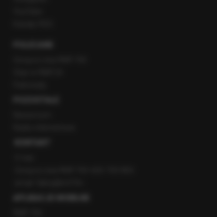
YouTube
Kanały RSS
POLECANE
Gorąca Linia RMF FM
Staż w RMF24
Patronaty
POZOSTAŁE
Newsroom
Radio internetowe
KONTAKT
O nas
Gorąca Linia RMF FM: 600 700 800
email: fakty@rmf.fm
APLIKACJE MOBILNE
RMF FM