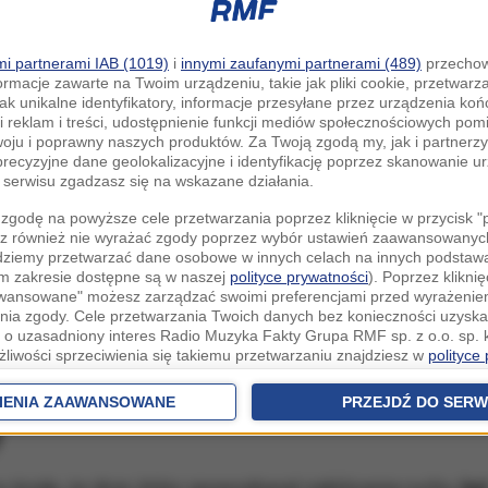
i partnerami IAB (1019)
i
innymi zaufanymi partnerami (489)
przechow
ormacje zawarte na Twoim urządzeniu, takie jak pliki cookie, przetwar
jak unikalne identyfikatory, informacje przesyłane przez urządzenia k
i reklam i treści, udostępnienie funkcji mediów społecznościowych pom
woju i poprawny naszych produktów. Za Twoją zgodą my, jak i partner
recyzyjne dane geolokalizacyjne i identyfikację poprzez skanowanie u
serwisu zgadzasz się na wskazane działania.
zgodę na powyższe cele przetwarzania poprzez kliknięcie w przycisk 
z również nie wyrażać zgody poprzez wybór ustawień zaawansowanych
dziemy przetwarzać dane osobowe w innych celach na innych podsta
amolot litewskich sił powietrznych miał wylądować o go
ym zakresie dostępne są w naszej
polityce prywatności
). Poprzez kliknię
awansowane" możesz zarządzać swoimi preferencjami przed wyrażenie
 stało się to dopiero o godz. 21:16. Przez ponad 30 minu
ia zgody. Cele przetwarzania Twoich danych bez konieczności uzyska
 sygnał, że sytuacja jest opanowana.
W tym czasie ruc
 o uzasadniony interes Radio Muzyka Fakty Grupa RMF sp. z o.o. sp. k
żliwości sprzeciwienia się takiemu przetwarzaniu znajdziesz w
polityce
 wstrzymany.
nia Twoich danych bez konieczności uzyskania Twojej zgody w oparci
ch Partnerów IAB
oraz możliwość sprzeciwienia się takiemu przetwarza
IENIA ZAAWANSOWANE
PRZEJDŹ DO SERW
aawansowanych.
y
rowolna i możesz ją w dowolnym momencie wycofać, zgoda będzie też
anych do naszych Zaufanych Partnerów z siedzibą w państwach trzec