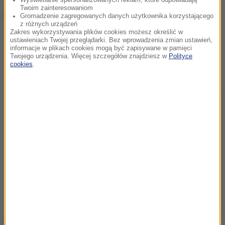
Twoim zainteresowaniom
przy opozycyjnym punkcie kontrolnym.
Gromadzenie zagregowanych danych użytkownika korzystającego
z różnych urządzeń
Zakres wykorzystywania plików cookies możesz określić w
(łł)
ustawieniach Twojej przeglądarki. Bez wprowadzenia zmian ustawień,
informacje w plikach cookies mogą być zapisywane w pamięci
Twojego urządzenia. Więcej szczegółów znajdziesz w
Polityce
cookies
.
Dalsza część artykułu pod materiałem video:
Źródło: PAP