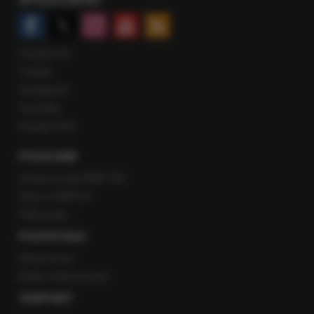
SPOŁECZNOŚĆ
Facebook
Twitter
Instagram
YouTube
Kanały RSS
POLECANE
Gorąca Linia RMF FM
Staż w RMF24
Patronaty
POZOSTAŁE
Newsroom
Radio internetowe
KONTAKT