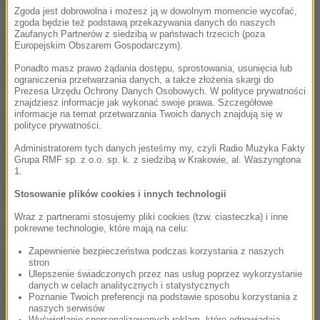
Zgoda jest dobrowolna i możesz ją w dowolnym momencie wycofać,
zgoda będzie też podstawą przekazywania danych do naszych
Zaufanych Partnerów z siedzibą w państwach trzecich (poza
Osiedliło się tam wielu rebeliantów i cywilów, którzy
Europejskim Obszarem Gospodarczym).
musieli uciekać z miasta Aleppo podczas ofensywy
Ponadto masz prawo żądania dostępu, sprostowania, usunięcia lub
ograniczenia przetwarzania danych, a także złożenia skargi do
sił rządowych z końca ubiegłego roku.
Prezesa Urzędu Ochrony Danych Osobowych. W polityce prywatności
znajdziesz informacje jak wykonać swoje prawa. Szczegółowe
informacje na temat przetwarzania Twoich danych znajdują się w
W Azaz już wcześniej dochodziło do ataków
polityce prywatności.
przeprowadzanych przez dżihadystów z tak
Administratorem tych danych jesteśmy my, czyli Radio Muzyka Fakty
Grupa RMF sp. z o.o. sp. k. z siedzibą w Krakowie, al. Waszyngtona
zwanego Państwa Islamskiego, którzy usiłują
1.
przejąć kontrolę nad miejscowością.
Stosowanie plików cookies i innych technologii
Wraz z partnerami stosujemy pliki cookies (tzw. ciasteczka) i inne
pokrewne technologie, które mają na celu:
17 listopada 2016 roku w zamachu na siedzibę
Zapewnienie bezpieczeństwa podczas korzystania z naszych
rebelianckiej organizacji Nur al-Din al-Zinki śmierć
stron
poniosło, według różnych źródeł, od 10 do 25 osób.
Ulepszenie świadczonych przez nas usług poprzez wykorzystanie
danych w celach analitycznych i statystycznych
Miesiąc wcześniej co najmniej 17 osób, w tym 14
Poznanie Twoich preferencji na podstawie sposobu korzystania z
naszych serwisów
rebeliantów, zginęło w wybuchu samochodu pułapki
Wyświetlanie spersonalizowanych reklam, które odpowiadają