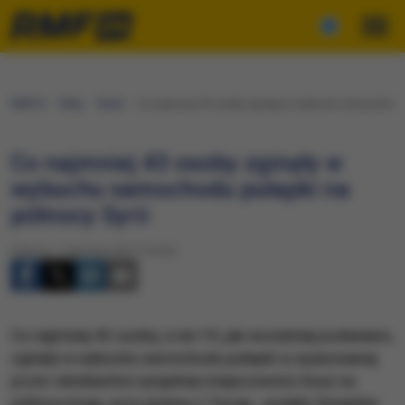
RMF24
Fakty
Świat
Co najmniej 43 osoby zginęły w wybuchu samochodu pu
Co najmniej 43 osoby zginęły w
wybuchu samochodu pułapki na
północy Syrii
Sobota, 7 stycznia 2017 (14:22)
​Co najmniej 43 osoby, a nie 19, jak wcześniej podawano,
zginęły w wybuchu samochodu pułapki w opanowanej
przez rebeliantów syryjskiej miejscowości Azaz na
północy kraju, przy granicy z Turcją - podało Syryjskie