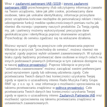
Zdjęcie ilustracyjne
Wraz z
zaufanymi partnerami IAB (1019)
i
innymi zaufanymi
partnerami (489)
przechowujemy i/lub odczytujemy informacje zawarte
na Twoim urządzeniu, takie jak pliki cookie, przetwarzamy dane
Według innych organizacji, m.in. ośrodka Mediów w
osobowe, takie jak unikalne identyfikatory, informacje przesyłane
Azaz, liczba ofiar śmiertelnych wynosi 50. Ośrodek
przez urządzenia końcowe niezbędne do personalizacji reklam i treści,
udostępnienie funkcji mediów społecznościowych pomiaru ruchu jak
ten dodał, że działania ratunkowe po eksplozji trwały
również dla rozwoju i poprawny naszych produktów. Za Twoją zgodą
my, jak i partnerzy możemy wykorzystywać precyzyjne dane
co najmniej dwie godziny.
geolokalizacyjne i identyfikację poprzez skanowanie urządzeń.
Przechodząc do serwisu zgadzasz się na wskazane działania.
Rami Abdurrahman, szef Syryjskiego Obserwatorium
Możesz wyrazić zgodę na powyższe cele przetwarzania poprzez
kliknięcie w przycisk "przechodzę do serwisu", możesz również nie
Praw Człowieka, powiedział, że wśród zabitych jest
wyrażać zgody poprzez wybór ustawień zaawansowanych. W sytuacji
braku zgody będziemy przetwarzać dane osobowe w innych celach na
sześciu bojowników opozycji. Według niego wybuchł
innych podstawach prawnych (informacje w tym zakresie dostępne są
w naszej
polityce prywatności
). Poprzez kliknięcie w przycisk
zbiornik paliwa, co tłumaczy siłę wybuchu oraz
"ustawienia zaawansowane" możesz zarządzać swoimi preferencjami
przed wyrażeniem zgody lub odmową udzielenia zgody. Cele
wysoką liczbę ofiar śmiertelnych.
przetwarzania Twoich danych bez konieczności uzyskania Twojej
zgody w oparciu o uzasadniony interes Radio Muzyka Fakty Grupa
Według źródła, dziesiątki osób zostały ranne. Do
RMF sp. z o.o. sp. k. oraz informacje o możliwości sprzeciwienia się
takiemu przetwarzaniu znajdziesz w
polityce prywatności
. Cele
eksplozji doszło na zatłoczonym targu naprzeciwko
przetwarzania Twoich danych bez konieczności uzyskania Twojej
zgody w oparciu o uzasadniony interes
Zaufanych Partnerów IAB
oraz
sądu w miejscowości Azaz. Leży ona w prowincji
możliwość sprzeciwienia się takiemu przetwarzaniu znajdziesz w
ustawieniach zaawansowanych.
Aleppo.