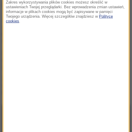
Zakres wykorzystywania plików cookies możesz określić w
NAJWAŻNIEJSZE FAKTY
ustawieniach Twojej przeglądarki. Bez wprowadzenia zmian ustawień,
informacje w plikach cookies mogą być zapisywane w pamięci
Twojego urządzenia. Więcej szczegółów znajdziesz w
Polityce
Chcą zbudować
cookies
.
gigantyczny tunel pod
Bałtykiem. Przełomowa
deklaracja Estonii
Kierują jednym państwem,
ale dzieli ich przyciemniona
szyba?
Protest na popularnym
europejskim lotnisku.
Możliwe utrudnienia
NAJNOWSZE
05:24