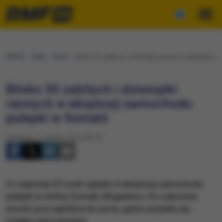
RMF24
Fakty
Świat
Blisko 30 zabitych i dziesiątki rannych w eksplozji 
Blisko 30 zabitych i dziesiątki
rannych w eksplozji samochodu
pułapki w Somalii
Niedziela, 11 grudnia 2016 (09:14)
Co najmniej 29 osób zginęło w eksplozji samochodu
pułapki w stolicy Somalii, Mogadiszu. Do zdarzenia
doszło przy wjeździe do portu, gdzie ustawiła się
kolejka samochodów.