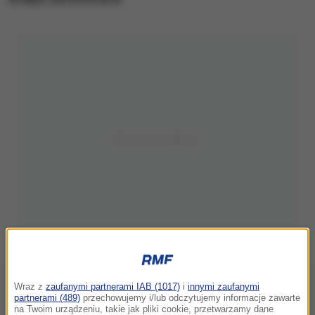
Wraz z
zaufanymi partnerami IAB (1017)
i
innymi zaufanymi
partnerami (489)
przechowujemy i/lub odczytujemy informacje zawarte
na Twoim urządzeniu, takie jak pliki cookie, przetwarzamy dane