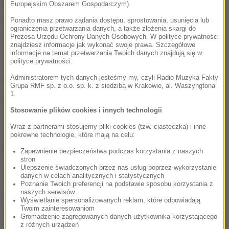
islamistycznemu ugrupowaniu Al-Szabab, które
Europejskim Obszarem Gospodarczym).
walczy o narzucenie w Somalii surowej wersji
Ponadto masz prawo żądania dostępu, sprostowania, usunięcia lub
ograniczenia przetwarzania danych, a także złożenia skargi do
islamu i obalenie prozachodniego rządu. Choć
Prezesa Urzędu Ochrony Danych Osobowych. W polityce prywatności
znajdziesz informacje jak wykonać swoje prawa. Szczegółowe
ekstremiści ponieśli w ostatnich latach straty, ich
informacje na temat przetwarzania Twoich danych znajdują się w
polityce prywatności.
ugrupowanie nadal przeprowadza krwawe ataki w
wielu rejonach Somalii, a zwłaszcza w stolicy kraju.
Administratorem tych danych jesteśmy my, czyli Radio Muzyka Fakty
Grupa RMF sp. z o.o. sp. k. z siedzibą w Krakowie, al. Waszyngtona
1.
Pod koniec listopada w Mogadiszu 10 osób zginęło
Stosowanie plików cookies i innych technologii
w zamachu przeprowadzonym z użyciem
Wraz z partnerami stosujemy pliki cookies (tzw. ciasteczka) i inne
samochodu pułapki na policyjnym punkcie
pokrewne technologie, które mają na celu:
kontrolnym w pobliżu zatłoczonego targowiska.
Zapewnienie bezpieczeństwa podczas korzystania z naszych
stron
Ulepszenie świadczonych przez nas usług poprzez wykorzystanie
(łł)
danych w celach analitycznych i statystycznych
Poznanie Twoich preferencji na podstawie sposobu korzystania z
naszych serwisów
Źródło: RMF FM/PAP
Wyświetlanie spersonalizowanych reklam, które odpowiadają
Twoim zainteresowaniom
eksplozja
Tagi:
Gromadzenie zagregowanych danych użytkownika korzystającego
z różnych urządzeń