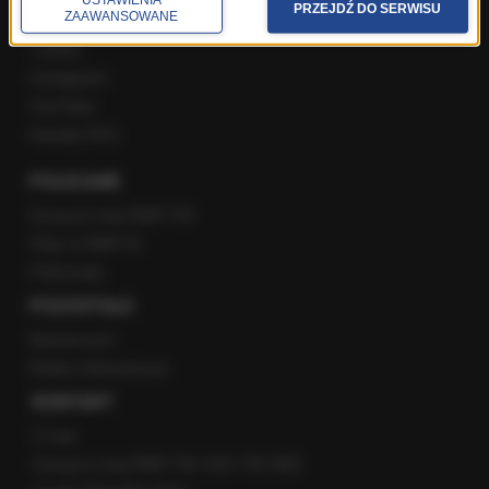
PRZEJDŹ DO SERWISU
ZAAWANSOWANE
Facebook
Twitter
Instagram
YouTube
Kanały RSS
POLECANE
Gorąca Linia RMF FM
Staż w RMF24
Patronaty
POZOSTAŁE
Newsroom
Radio internetowe
KONTAKT
O nas
Gorąca Linia RMF FM: 600 700 800