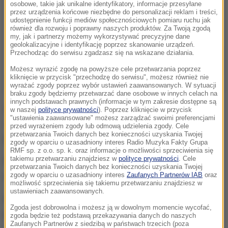
osobowe, takie jak unikalne identyfikatory, informacje przesyłane
przez urządzenia końcowe niezbędne do personalizacji reklam i treści,
udostępnienie funkcji mediów społecznościowych pomiaru ruchu jak
również dla rozwoju i poprawny naszych produktów. Za Twoją zgodą
my, jak i partnerzy możemy wykorzystywać precyzyjne dane
geolokalizacyjne i identyfikację poprzez skanowanie urządzeń.
Przechodząc do serwisu zgadzasz się na wskazane działania.
Możesz wyrazić zgodę na powyższe cele przetwarzania poprzez
kliknięcie w przycisk "przechodzę do serwisu", możesz również nie
wyrażać zgody poprzez wybór ustawień zaawansowanych. W sytuacji
braku zgody będziemy przetwarzać dane osobowe w innych celach na
innych podstawach prawnych (informacje w tym zakresie dostępne są
Do wybuchu doszło pod bramą, gdzie stała kolejka
w naszej
polityce prywatności
). Poprzez kliknięcie w przycisk
"ustawienia zaawansowane" możesz zarządzać swoimi preferencjami
wyładowanych samochodów i tłoczyli się tragarze
-
przed wyrażeniem zgody lub odmową udzielenia zgody. Cele
przetwarzania Twoich danych bez konieczności uzyskania Twojej
powiedział prowadzący śledztwo Abdikadi Ahmed.
zgody w oparciu o uzasadniony interes Radio Muzyka Fakty Grupa
RMF sp. z o.o. sp. k. oraz informacje o możliwości sprzeciwienia się
takiemu przetwarzaniu znajdziesz w
polityce prywatności
. Cele
Ruch w porcie został wstrzymany, a pracownicy
przetwarzania Twoich danych bez konieczności uzyskania Twojej
wysłani do domów.
zgody w oparciu o uzasadniony interes
Zaufanych Partnerów IAB
oraz
możliwość sprzeciwienia się takiemu przetwarzaniu znajdziesz w
ustawieniach zaawansowanych.
Nikt nie przyznał się do zamachu, ale podejrzenia
Zgoda jest dobrowolna i możesz ją w dowolnym momencie wycofać,
kierują się ku związanemu z Al-Kaidą
zgoda będzie też podstawą przekazywania danych do naszych
Zaufanych Partnerów z siedzibą w państwach trzecich (poza