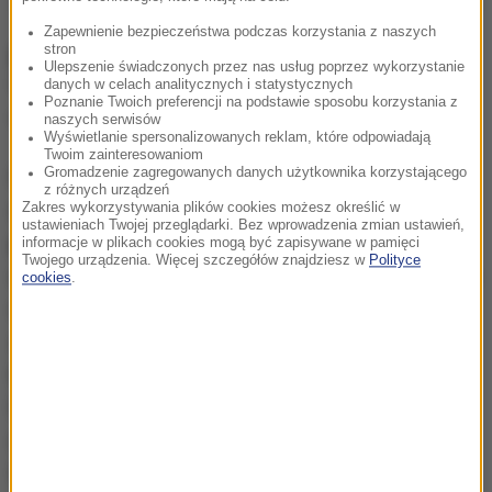
Zapewnienie bezpieczeństwa podczas korzystania z naszych
stron
Przywódca Korei Północnej o
Ulepszenie świadczonych przez nas usług poprzez wykorzystanie
danych w celach analitycznych i statystycznych
"gangsterskiej" chciwości i
Poznanie Twoich preferencji na podstawie sposobu korzystania z
"pokonanej" Japonii
naszych serwisów
Wyświetlanie spersonalizowanych reklam, które odpowiadają
Twoim zainteresowaniom
Gromadzenie zagregowanych danych użytkownika korzystającego
Przywódca stanowczo skrytykował USA i Koreę Płd.,
z różnych urządzeń
zarzucając im prowokacyjną eskalację napięć
Zakres wykorzystywania plików cookies możesz określić w
ustawieniach Twojej przeglądarki. Bez wprowadzenia zmian ustawień,
poprzez modernizację swoich sił zbrojnych i
informacje w plikach cookies mogą być zapisywane w pamięci
Twojego urządzenia. Więcej szczegółów znajdziesz w
Polityce
organizowanie wspólnych manewrów.
Stwierdził, że
cookies
.
na świecie mają miejsce "niewyobrażalne,
zdumiewające incydenty i wydarzenia", co
bezpośrednio wynika z "gangsterskiej" chciwości sił
hegemonicznych, obwiniając Waszyngton o
nasilający się rozlew krwi w Europie i na Bliskim
Wschodzie.