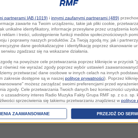
i partnerami IAB (1019)
i
innymi zaufanymi partnerami (489)
przechow
ormacje zawarte na Twoim urządzeniu, takie jak pliki cookie, przetwar
jak unikalne identyfikatory, informacje przesyłane przez urządzenia k
i reklam i treści, udostępnienie funkcji mediów społecznościowych pom
woju i poprawny naszych produktów. Za Twoją zgodą my, jak i partner
recyzyjne dane geolokalizacyjne i identyfikację poprzez skanowanie u
serwisu zgadzasz się na wskazane działania.
zgodę na powyższe cele przetwarzania poprzez kliknięcie w przycisk 
z również nie wyrażać zgody poprzez wybór ustawień zaawansowanych
dziemy przetwarzać dane osobowe w innych celach na innych podsta
ym zakresie dostępne są w naszej
polityce prywatności
). Poprzez kliknię
awansowane" możesz zarządzać swoimi preferencjami przed wyrażenie
ia zgody. Cele przetwarzania Twoich danych bez konieczności uzyska
 o uzasadniony interes Radio Muzyka Fakty Grupa RMF sp. z o.o. sp. k
jest przesądzone, ale ich zdaniem słowa przytoczone pr
żliwości sprzeciwienia się takiemu przetwarzaniu znajdziesz w
polityce
ałem.
nia Twoich danych bez konieczności uzyskania Twojej zgody w oparci
ch Partnerów IAB
oraz możliwość sprzeciwienia się takiemu przetwarza
IENIA ZAAWANSOWANE
PRZEJDŹ DO SERW
aawansowanych.
rowolna i możesz ją w dowolnym momencie wycofać, zgoda będzie też
anych do naszych Zaufanych Partnerów z siedzibą w państwach trzec