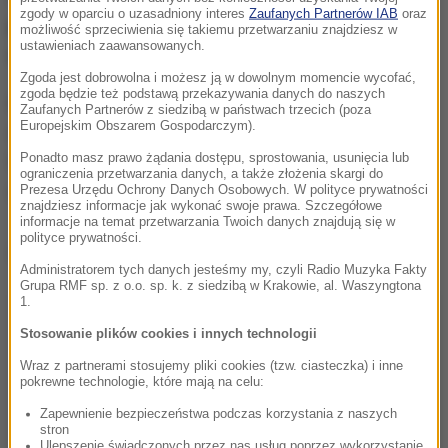
zgody w oparciu o uzasadniony interes
Zaufanych Partnerów IAB
oraz
przeprowadzenie ataku w ten sposób sugeruje
możliwość sprzeciwienia się takiemu przetwarzaniu znajdziesz w
ustawieniach zaawansowanych.
wysoki stopień wyrafinowania przez hakerów.
Zgoda jest dobrowolna i możesz ją w dowolnym momencie wycofać,
zgoda będzie też podstawą przekazywania danych do naszych
Było to zrobione w naprawdę ukradkowy sposób,
Zaufanych Partnerów z siedzibą w państwach trzecich (poza
Europejskim Obszarem Gospodarczym).
aby nie wywołać żadnego alarmu
- powiedział
Ponadto masz prawo żądania dostępu, sprostowania, usunięcia lub
Steven Adair, założyciel zajmującej się
ograniczenia przetwarzania danych, a także złożenia skargi do
cyberbezpieczeństwem firmy Volexity Inc.
Prezesa Urzędu Ochrony Danych Osobowych. W polityce prywatności
znajdziesz informacje jak wykonać swoje prawa. Szczegółowe
informacje na temat przetwarzania Twoich danych znajdują się w
polityce prywatności.
Dalsza część artykułu pod materiałem video:
Administratorem tych danych jesteśmy my, czyli Radio Muzyka Fakty
Grupa RMF sp. z o.o. sp. k. z siedzibą w Krakowie, al. Waszyngtona
1.
Stosowanie plików cookies i innych technologii
Wraz z partnerami stosujemy pliki cookies (tzw. ciasteczka) i inne
pokrewne technologie, które mają na celu:
Zapewnienie bezpieczeństwa podczas korzystania z naszych
stron
Ulepszenie świadczonych przez nas usług poprzez wykorzystanie