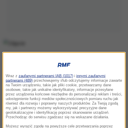
W Renningen w Niemczech zaginął 3-miesięczny
chłopiec, który był ostatnio widziany w czwartek
w wózku dziecięcym pozostawionym bez opieki.
Wraz z
zaufanymi partnerami IAB (1017)
i
innymi zaufanymi
partnerami (489)
przechowujemy i/lub odczytujemy informacje zawarte
na Twoim urządzeniu, takie jak pliki cookie, przetwarzamy dane
W piątek znaleziono ciało niemowlęcia;
osobowe, takie jak unikalne identyfikatory, informacje przesyłane
tożsamość dziecka jest weryfikowana przez
przez urządzenia końcowe niezbędne do personalizacji reklam i treści,
udostępnienie funkcji mediów społecznościowych pomiaru ruchu jak
badania DNA.
również dla rozwoju i poprawny naszych produktów. Za Twoją zgodą
my, jak i partnerzy możemy wykorzystywać precyzyjne dane
geolokalizacyjne i identyfikację poprzez skanowanie urządzeń.
Śledztwo prowadzi specjalna grupa policji, która
Przechodząc do serwisu zgadzasz się na wskazane działania.
analizuje zeznania świadków i dostępne tropy.
Możesz wyrazić zgodę na powyższe cele przetwarzania poprzez