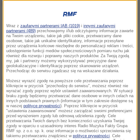
Na pojedynek na cytrusy przybywają do włoskiego miasta dziesiątki
tysięcy turystów
Wraz z
zaufanymi partnerami IAB (1019)
i
innymi zaufanymi
partnerami (489)
przechowujemy i/lub odczytujemy informacje zawarte
To była już druga w tym karnawale bitwa na
na Twoim urządzeniu, takie jak pliki cookie, przetwarzamy dane
osobowe, takie jak unikalne identyfikatory, informacje przesyłane
pomarańcze. Stoczyło ją dziewięć drużyn,
przez urządzenia końcowe niezbędne do personalizacji reklam i treści,
udostępnienie funkcji mediów społecznościowych pomiaru ruchu jak
składających się ze specjalnie ubranych z tej okazji
również dla rozwoju i poprawny naszych produktów. Za Twoją zgodą
my, jak i partnerzy możemy wykorzystywać precyzyjne dane
wojowników na wozach.
geolokalizacyjne i identyfikację poprzez skanowanie urządzeń.
Przechodząc do serwisu zgadzasz się na wskazane działania.
Podczas pierwszego pojedynku w niedzielę
Możesz wyrazić zgodę na powyższe cele przetwarzania poprzez
kliknięcie w przycisk "przechodzę do serwisu", możesz również nie
kontuzjowanych zostało ponad 170 osób, z których
wyrażać zgody poprzez wybór ustawień zaawansowanych. W sytuacji
braku zgody będziemy przetwarzać dane osobowe w innych celach na
6 trafiło do szpitala.
innych podstawach prawnych (informacje w tym zakresie dostępne są
w naszej
polityce prywatności
). Poprzez kliknięcie w przycisk
"ustawienia zaawansowane" możesz zarządzać swoimi preferencjami
Kaski, jakie mają na sobie uczestnicy bitwy, nie
przed wyrażeniem zgody lub odmową udzielenia zgody. Cele
przetwarzania Twoich danych bez konieczności uzyskania Twojej
zawsze stanowią skuteczną ochronę.
zgody w oparciu o uzasadniony interes Radio Muzyka Fakty Grupa
RMF sp. z o.o. sp. k. oraz informacje o możliwości sprzeciwienia się
takiemu przetwarzaniu znajdziesz w
polityce prywatności
. Cele