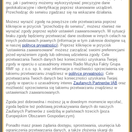
my, jak i partnerzy możemy wykorzystywać precyzyjne dane
zacznie ona spływać i powiększać podziemne
geolokalizacyjne i identyfikację poprzez skanowanie urządzeń.
Przechodząc do serwisu zgadzasz się na wskazane działania.
rozlewisko, dlatego kierujący akcją postanowił, że
Możesz wyrazić zgodę na powyższe cele przetwarzania poprzez
otwór trzeba zacementować. Z kolei elektryczna
kliknięcie w przycisk "przechodzę do serwisu", możesz również nie
wyrażać zgody poprzez wybór ustawień zaawansowanych. W sytuacji
pompa, która ma przyspieszyć wypompowywanie
braku zgody będziemy przetwarzać dane osobowe w innych celach na
innych podstawach prawnych (informacje w tym zakresie dostępne są
wody z rozlewiska, waży około 900 kilogramów.
w naszej
polityce prywatności
). Poprzez kliknięcie w przycisk
"ustawienia zaawansowane" możesz zarządzać swoimi preferencjami
Urządzenie jest przenoszone w trzech częściach,
przed wyrażeniem zgody lub odmową udzielenia zgody. Cele
przetwarzania Twoich danych bez konieczności uzyskania Twojej
ale niestety waga, oraz mały prześwit w zasypanym
zgody w oparciu o uzasadniony interes Radio Muzyka Fakty Grupa
chodniku znacznie utrudniają ten transport. Jak tylko
RMF sp. z o.o. sp. k. oraz informacje o możliwości sprzeciwienia się
takiemu przetwarzaniu znajdziesz w
polityce prywatności
. Cele
urządzenie zacznie pracować, wydajność
przetwarzania Twoich danych bez konieczności uzyskania Twojej
zgody w oparciu o uzasadniony interes
Zaufanych Partnerów IAB
oraz
wypompowywania wody z tego miejsca ma być
możliwość sprzeciwienia się takiemu przetwarzaniu znajdziesz w
ustawieniach zaawansowanych.
siedmiokrotnie większa od obecnej.
Zgoda jest dobrowolna i możesz ją w dowolnym momencie wycofać,
zgoda będzie też podstawą przekazywania danych do naszych
Zaufanych Partnerów z siedzibą w państwach trzecich (poza
Europejskim Obszarem Gospodarczym).
Wcześniej żadne inne dźwięki nie były odbierane z
Ponadto masz prawo żądania dostępu, sprostowania, usunięcia lub
miejsca. w którym mogą być poszukiwani górnicy.
ograniczenia przetwarzania danych, a także złożenia skargi do