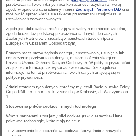
przetwarzania Twoich danych bez konieczności uzyskania Twojej
zgody w oparciu o uzasadniony interes
Zaufanych Partnerów IAB
oraz
Dalsza część artykułu pod materiałem video:
możliwość sprzeciwienia się takiemu przetwarzaniu znajdziesz w
ustawieniach zaawansowanych.
Zgoda jest dobrowolna i możesz ją w dowolnym momencie wycofać,
zgoda będzie też podstawą przekazywania danych do naszych
Zaufanych Partnerów z siedzibą w państwach trzecich (poza
Europejskim Obszarem Gospodarczym).
Ponadto masz prawo żądania dostępu, sprostowania, usunięcia lub
ograniczenia przetwarzania danych, a także złożenia skargi do
Prezesa Urzędu Ochrony Danych Osobowych. W polityce prywatności
znajdziesz informacje jak wykonać swoje prawa. Szczegółowe
informacje na temat przetwarzania Twoich danych znajdują się w
polityce prywatności.
Administratorem tych danych jesteśmy my, czyli Radio Muzyka Fakty
Grupa RMF sp. z o.o. sp. k. z siedzibą w Krakowie, al. Waszyngtona
1.
Stosowanie plików cookies i innych technologii
Podstawą demokracji są wybory. Niewybory są
Wraz z partnerami stosujemy pliki cookies (tzw. ciasteczka) i inne
pokrewne technologie, które mają na celu:
podstawą niedemokracji -
mówił o ustawie prof.
Ryszard Piotrowski. Mimo to Senat ma przyjąć do
Zapewnienie bezpieczeństwa podczas korzystania z naszych
stron