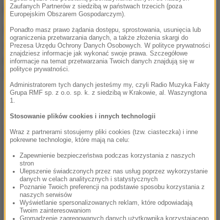
pryszczycą
- dodawał premier.
Zaufanych Partnerów z siedzibą w państwach trzecich (poza
Europejskim Obszarem Gospodarczym).
W Ministerstwie Rolnictwa i Rozwoju Wsi działa
Ponadto masz prawo żądania dostępu, sprostowania, usunięcia lub
ograniczenia przetwarzania danych, a także złożenia skargi do
sztab kryzysowy. Jego zadaniem jest
Prezesa Urzędu Ochrony Danych Osobowych. W polityce prywatności
znajdziesz informacje jak wykonać swoje prawa. Szczegółowe
przygotowanie Polski na różne scenariusze
informacje na temat przetwarzania Twoich danych znajdują się w
polityce prywatności.
dotyczące choroby.
Administratorem tych danych jesteśmy my, czyli Radio Muzyka Fakty
Grupa RMF sp. z o.o. sp. k. z siedzibą w Krakowie, al. Waszyngtona
1.
Dalsza część artykułu pod materiałem video:
Stosowanie plików cookies i innych technologii
Wraz z partnerami stosujemy pliki cookies (tzw. ciasteczka) i inne
pokrewne technologie, które mają na celu:
Zapewnienie bezpieczeństwa podczas korzystania z naszych
stron
Ulepszenie świadczonych przez nas usług poprzez wykorzystanie
danych w celach analitycznych i statystycznych
Poznanie Twoich preferencji na podstawie sposobu korzystania z
naszych serwisów
Wyświetlanie spersonalizowanych reklam, które odpowiadają
Twoim zainteresowaniom
Gromadzenie zagregowanych danych użytkownika korzystającego