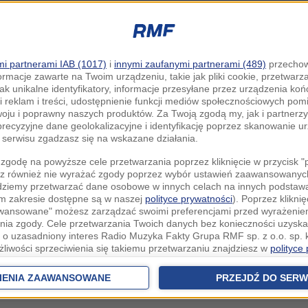
i partnerami IAB (1017)
i
innymi zaufanymi partnerami (489)
przechow
ormacje zawarte na Twoim urządzeniu, takie jak pliki cookie, przetwar
jak unikalne identyfikatory, informacje przesyłane przez urządzenia k
i reklam i treści, udostępnienie funkcji mediów społecznościowych pom
woju i poprawny naszych produktów. Za Twoją zgodą my, jak i partner
recyzyjne dane geolokalizacyjne i identyfikację poprzez skanowanie u
serwisu zgadzasz się na wskazane działania.
zgodę na powyższe cele przetwarzania poprzez kliknięcie w przycisk 
z również nie wyrażać zgody poprzez wybór ustawień zaawansowanych
dziemy przetwarzać dane osobowe w innych celach na innych podsta
ym zakresie dostępne są w naszej
polityce prywatności
). Poprzez kliknię
awansowane" możesz zarządzać swoimi preferencjami przed wyrażenie
ia zgody. Cele przetwarzania Twoich danych bez konieczności uzyska
 o uzasadniony interes Radio Muzyka Fakty Grupa RMF sp. z o.o. sp. k
żliwości sprzeciwienia się takiemu przetwarzaniu znajdziesz w
polityce
nia Twoich danych bez konieczności uzyskania Twojej zgody w oparci
ch Partnerów IAB
oraz możliwość sprzeciwienia się takiemu przetwarza
IENIA ZAAWANSOWANE
PRZEJDŹ DO SERW
aawansowanych.