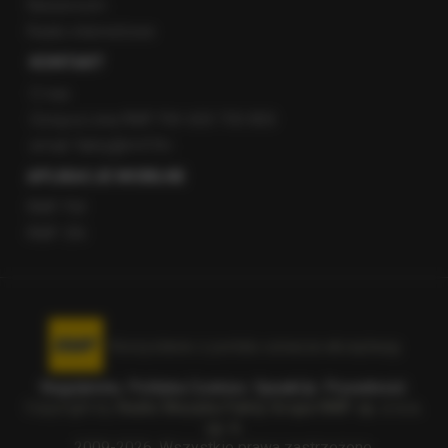
Newsroom
Radio internetowe
KONTAKT
O nas
Gorąca Linia RMF FM: 600 700 800
email: fakty@rmf.fm
APLIKACJE MOBILNE
RMF FM
RMF ON
Korzystanie z portalu oznacza akceptację
Regulaminu
.
Polityka Cookies
.
SpeakUp
.
Prywatność
.
Copyright by
Radio Muzyka Fakty Grupa RMF sp. z o.o.
sp. k.
2009-2026. Wszystkie prawa zastrzeżone.