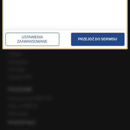
Popołudniowa rozmowa w RMF FM
Gość Krzysztofa Ziemca w RMF FM
Rozmowy w Radiu RMF24
SPOŁECZNOŚĆ
USTAWIENIA
PRZEJDŹ DO SERWISU
ZAAWANSOWANE
Facebook
Twitter
Instagram
YouTube
Kanały RSS
POLECANE
Gorąca Linia RMF FM
Staż w RMF24
Patronaty
POZOSTAŁE