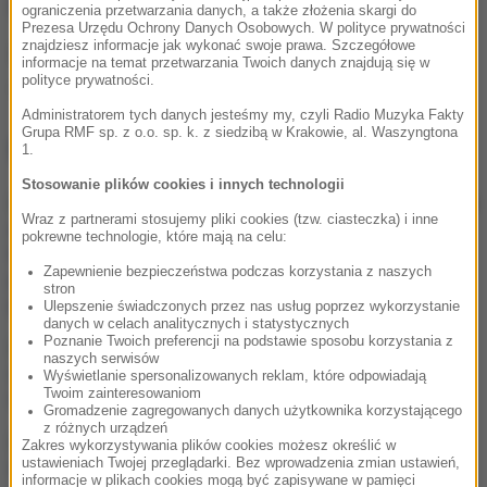
fakty@rmf.fm
albo skorzystać z
formularza WWW
.
ograniczenia przetwarzania danych, a także złożenia skargi do
Prezesa Urzędu Ochrony Danych Osobowych. W polityce prywatności
znajdziesz informacje jak wykonać swoje prawa. Szczegółowe
Źródło: RMF FM
informacje na temat przetwarzania Twoich danych znajdują się w
polityce prywatności.
pożar
Tagi:
Administratorem tych danych jesteśmy my, czyli Radio Muzyka Fakty
Grupa RMF sp. z o.o. sp. k. z siedzibą w Krakowie, al. Waszyngtona
NAJWAŻNIEJSZE FAKTY
1.
Stosowanie plików cookies i innych technologii
„TOP 5 najgorszych decyzji
Wraz z partnerami stosujemy pliki cookies (tzw. ciasteczka) i inne
Karola Nawrockiego”.
pokrewne technologie, które mają na celu:
Premier podsumował rok
prezydentury
Zapewnienie bezpieczeństwa podczas korzystania z naszych
stron
Ulepszenie świadczonych przez nas usług poprzez wykorzystanie
danych w celach analitycznych i statystycznych
Poznanie Twoich preferencji na podstawie sposobu korzystania z
Grad miał nawet 7 cm
naszych serwisów
średnicy. Potężne burze
Wyświetlanie spersonalizowanych reklam, które odpowiadają
nad Warmią i Mazurami
Twoim zainteresowaniom
Gromadzenie zagregowanych danych użytkownika korzystającego
z różnych urządzeń
Tragedia na drodze w
Zakres wykorzystywania plików cookies możesz określić w
ustawieniach Twojej przeglądarki. Bez wprowadzenia zmian ustawień,
Świętokrzyskiem. Jedna
informacje w plikach cookies mogą być zapisywane w pamięci