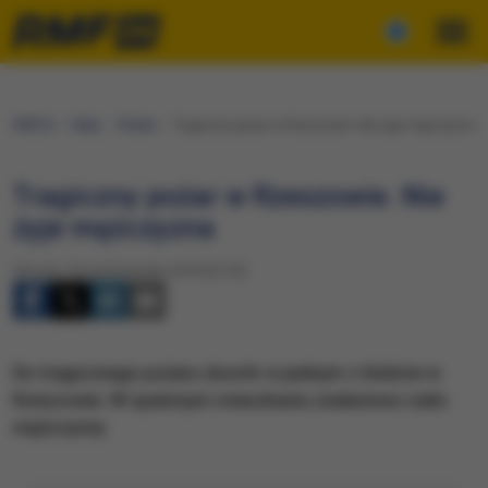
RMF24
Fakty
Polska
Tragiczny pożar w Rzeszowie. Nie żyje mężczyzna
Tragiczny pożar w Rzeszowie. Nie
żyje mężczyzna
Wtorek, 30 października 2018 (07:53)
Do tragicznego pożaru doszło w jednym z bloków w
Rzeszowie. W spalonym mieszkaniu znaleziono ciało
mężczyzny.