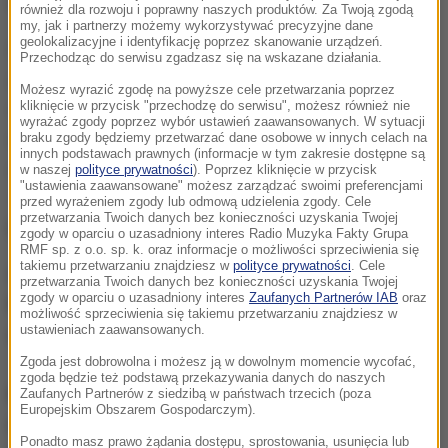
w związku z ulatniającym się tlenkiem węgla.
również dla rozwoju i poprawny naszych produktów. Za Twoją zgodą
my, jak i partnerzy możemy wykorzystywać precyzyjne dane
geolokalizacyjne i identyfikację poprzez skanowanie urządzeń.
Przed godziną 2:00 nad ranem przemyscy strażacy
Przechodząc do serwisu zgadzasz się na wskazane działania.
zostali wezwani do podejrzenia zatruciem tlenkiem
Możesz wyrazić zgodę na powyższe cele przetwarzania poprzez
węgla. Do zdarzenia doszło w Ostrowie w jednym z
kliknięcie w przycisk "przechodzę do serwisu", możesz również nie
wyrażać zgody poprzez wybór ustawień zaawansowanych. W sytuacji
mieszkań w bloku wielorodzinnym. Do szpitala z
braku zgody będziemy przetwarzać dane osobowe w innych celach na
innych podstawach prawnych (informacje w tym zakresie dostępne są
objawami zatrucia tlenkiem węgla trafiła kobieta i jej
w naszej
polityce prywatności
). Poprzez kliknięcie w przycisk
"ustawienia zaawansowane" możesz zarządzać swoimi preferencjami
1,5-roczny syn
- mówił młodszy brygadier Marcin
przed wyrażeniem zgody lub odmową udzielenia zgody. Cele
przetwarzania Twoich danych bez konieczności uzyskania Twojej
Betleja z podkarpackiej straży pożarnej.
zgody w oparciu o uzasadniony interes Radio Muzyka Fakty Grupa
RMF sp. z o.o. sp. k. oraz informacje o możliwości sprzeciwienia się
takiemu przetwarzaniu znajdziesz w
polityce prywatności
. Cele
Gorąca Linia RMF FM
jest do Waszej dyspozycji!
przetwarzania Twoich danych bez konieczności uzyskania Twojej
zgody w oparciu o uzasadniony interes
Zaufanych Partnerów IAB
oraz
Przez całą dobę czekamy na informacje od Was,
możliwość sprzeciwienia się takiemu przetwarzaniu znajdziesz w
ustawieniach zaawansowanych.
zdjęcia i filmy.
Zgoda jest dobrowolna i możesz ją w dowolnym momencie wycofać,
zgoda będzie też podstawą przekazywania danych do naszych
Możecie dzwonić, wysyłać SMS-y lub MMS-y na
Zaufanych Partnerów z siedzibą w państwach trzecich (poza
Europejskim Obszarem Gospodarczym).
numer 600 700 800, pisać na adres mailowy
Ponadto masz prawo żądania dostępu, sprostowania, usunięcia lub