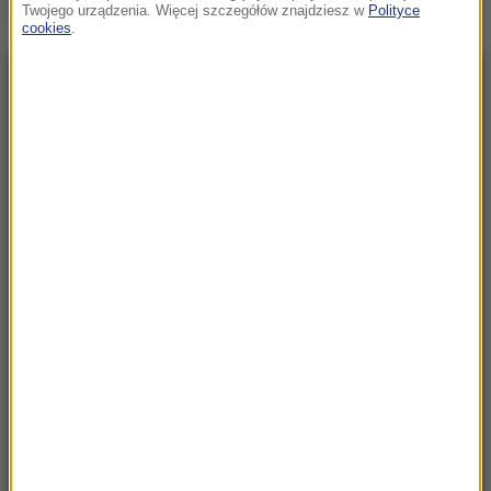
osoba nie żyje
Twojego urządzenia. Więcej szczegółów znajdziesz w
Polityce
cookies
.
NAJNOWSZE
18:15
Apel z rosyjskiego MSZ w sprawie wojny.
„Musimy być przygotowani”
18:03
„TOP 5 najgorszych decyzji Karola
Nawrockiego”. Premier podsumował rok
prezydentury
17:52
Atak izraelskich osadników na palestyńską
wieś. Są ranni, spalono domy
17:40