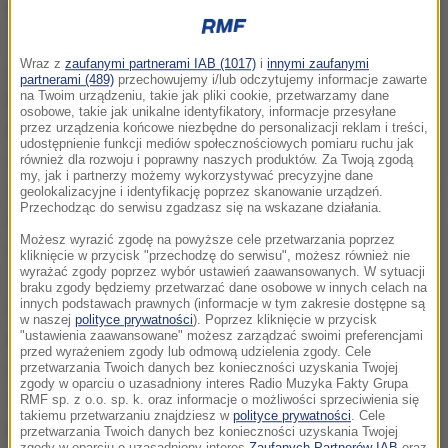
realizowane.
Wraz z
zaufanymi partnerami IAB (1017)
i
innymi zaufanymi
Zwróciłem się do inspektorów, aby prowadząc
partnerami (489)
przechowujemy i/lub odczytujemy informacje zawarte
kontrole stacji narciarskich zwracać uwagę na
na Twoim urządzeniu, takie jak pliki cookie, przetwarzamy dane
osobowe, takie jak unikalne identyfikatory, informacje przesyłane
budynki znajdujące się wokół,
czy są to budynki
przez urządzenia końcowe niezbędne do personalizacji reklam i treści,
udostępnienie funkcji mediów społecznościowych pomiaru ruchu jak
dopuszczone do użytkowania. Ale to się dzieje, więc
również dla rozwoju i poprawny naszych produktów. Za Twoją zgodą
my, jak i partnerzy możemy wykorzystywać precyzyjne dane
nie ma potrzeby zarządzenia dodatkowej kontroli, jak
geolokalizacyjne i identyfikację poprzez skanowanie urządzeń.
Przechodząc do serwisu zgadzasz się na wskazane działania.
miało to miejsce w przypadku escape roomów przed
Możesz wyrazić zgodę na powyższe cele przetwarzania poprzez
rokiem
- powiedział Piotr Ćwik.
kliknięcie w przycisk "przechodzę do serwisu", możesz również nie
wyrażać zgody poprzez wybór ustawień zaawansowanych. W sytuacji
braku zgody będziemy przetwarzać dane osobowe w innych celach na
innych podstawach prawnych (informacje w tym zakresie dostępne są
Musimy mieć świadomość, że
część tych kontroli
w naszej
polityce prywatności
). Poprzez kliknięcie w przycisk
odbywa się przed rozpoczęciem sezonu,
kiedy
"ustawienia zaawansowane" możesz zarządzać swoimi preferencjami
przed wyrażeniem zgody lub odmową udzielenia zgody. Cele
infrastruktura wokół wyciągów narciarskich nie
przetwarzania Twoich danych bez konieczności uzyskania Twojej
zgody w oparciu o uzasadniony interes Radio Muzyka Fakty Grupa
funkcjonuje
- zastrzegł wojewoda. Dodał, że ta
RMF sp. z o.o. sp. k. oraz informacje o możliwości sprzeciwienia się
takiemu przetwarzaniu znajdziesz w
polityce prywatności
. Cele
infrastruktura często pozostaje poza właścicielami
przetwarzania Twoich danych bez konieczności uzyskania Twojej