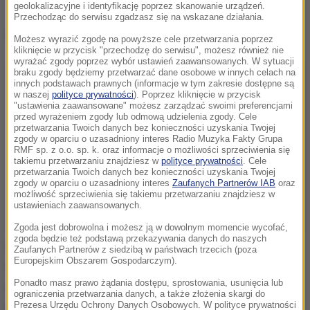
geolokalizacyjne i identyfikację poprzez skanowanie urządzeń.
Przechodząc do serwisu zgadzasz się na wskazane działania.
Dalsza część artykułu pod materiałem video:
Możesz wyrazić zgodę na powyższe cele przetwarzania poprzez
kliknięcie w przycisk "przechodzę do serwisu", możesz również nie
wyrażać zgody poprzez wybór ustawień zaawansowanych. W sytuacji
braku zgody będziemy przetwarzać dane osobowe w innych celach na
innych podstawach prawnych (informacje w tym zakresie dostępne są
w naszej
polityce prywatności
). Poprzez kliknięcie w przycisk
"ustawienia zaawansowane" możesz zarządzać swoimi preferencjami
przed wyrażeniem zgody lub odmową udzielenia zgody. Cele
przetwarzania Twoich danych bez konieczności uzyskania Twojej
zgody w oparciu o uzasadniony interes Radio Muzyka Fakty Grupa
RMF sp. z o.o. sp. k. oraz informacje o możliwości sprzeciwienia się
takiemu przetwarzaniu znajdziesz w
polityce prywatności
. Cele
przetwarzania Twoich danych bez konieczności uzyskania Twojej
zgody w oparciu o uzasadniony interes
Zaufanych Partnerów IAB
oraz
możliwość sprzeciwienia się takiemu przetwarzaniu znajdziesz w
ustawieniach zaawansowanych.
Zgoda jest dobrowolna i możesz ją w dowolnym momencie wycofać,
zgoda będzie też podstawą przekazywania danych do naszych
Przede wszystkim chcemy
uszczegółowić
Zaufanych Partnerów z siedzibą w państwach trzecich (poza
Europejskim Obszarem Gospodarczym).
wymagania dotyczące powiązania licencji i
Ponadto masz prawo żądania dostępu, sprostowania, usunięcia lub
samochodu
, tak, żeby tutaj ta sprawa była jasna -
ograniczenia przetwarzania danych, a także złożenia skargi do
mówił Dariusz Klimczak.
Prezesa Urzędu Ochrony Danych Osobowych. W polityce prywatności