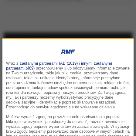
NAJNOWSZE
05:55
Wraz z
zaufanymi partnerami IAB (1019)
i
innymi zaufanymi
Każdego dnia ginie tam średnio jedno
partnerami (489)
przechowujemy i/lub odczytujemy informacje zawarte
dziecko. Szokujące dane UNICEF
na Twoim urządzeniu, takie jak pliki cookie, przetwarzamy dane
osobowe, takie jak unikalne identyfikatory, informacje przesyłane
przez urządzenia końcowe niezbędne do personalizacji reklam i treści,
05:28
udostępnienie funkcji mediów społecznościowych pomiaru ruchu jak
Historyczne rozmowy w Wenezueli. Kraj może
również dla rozwoju i poprawny naszych produktów. Za Twoją zgodą
my, jak i partnerzy możemy wykorzystywać precyzyjne dane
przejść rewolucję
geolokalizacyjne i identyfikację poprzez skanowanie urządzeń.
Przechodząc do serwisu zgadzasz się na wskazane działania.
23:57
Możesz wyrazić zgodę na powyższe cele przetwarzania poprzez
Były żołnierz USA przechodzi piekło w Rosji.
kliknięcie w przycisk "przechodzę do serwisu", możesz również nie
wyrażać zgody poprzez wybór ustawień zaawansowanych. W sytuacji
Waszyngton naciska na Moskwę
braku zgody będziemy przetwarzać dane osobowe w innych celach na