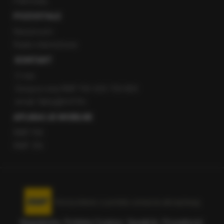
Patronaty
POZOSTAŁE
Newsroom
Radio internetowe
KONTAKT
O nas
Gorąca Linia RMF FM: 600 700 800
email: fakty@rmf.fm
APLIKACJE MOBILNE
RMF FM
RMF ON
Korzystanie z portalu oznacza akceptację
Regulaminu
.
Polityka Cookies
.
SpeakUp
.
Prywatność
.