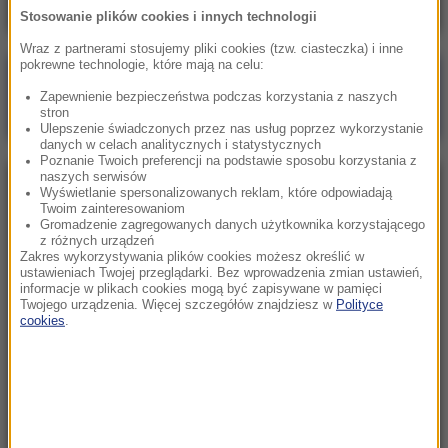
Stosowanie plików cookies i innych technologii
Wraz z partnerami stosujemy pliki cookies (tzw. ciasteczka) i inne
pokrewne technologie, które mają na celu:
Poranna rozmowa w RMF FM
Zapewnienie bezpieczeństwa podczas korzystania z naszych
Gościem Marcin Mastalerek
stron
Ulepszenie świadczonych przez nas usług poprzez wykorzystanie
danych w celach analitycznych i statystycznych
Poznanie Twoich preferencji na podstawie sposobu korzystania z
naszych serwisów
NAJPOPULARNIEJSZE
Wyświetlanie spersonalizowanych reklam, które odpowiadają
Twoim zainteresowaniom
Gromadzenie zagregowanych danych użytkownika korzystającego
z różnych urządzeń
Niedziela, 2 sierpnia 2026 (16:32)
Zakres wykorzystywania plików cookies możesz określić w
Gdzie żyje się najlepiej? Oto raj dla emigrantów
ustawieniach Twojej przeglądarki. Bez wprowadzenia zmian ustawień,
informacje w plikach cookies mogą być zapisywane w pamięci
Twojego urządzenia. Więcej szczegółów znajdziesz w
Polityce
cookies
.
Sobota, 1 sierpnia 2026 (15:39)
Sumy opanowały jezioro Garda. Włosi przygotowali
100 tys. euro dla tych, którzy je złowią
Niedziela, 2 sierpnia 2026 (05:13)