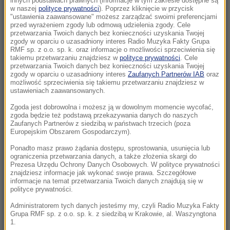
innych podstawach prawnych (informacje w tym zakresie dostępne są
23:18
w naszej
polityce prywatności
). Poprzez kliknięcie w przycisk
"ustawienia zaawansowane" możesz zarządzać swoimi preferencjami
„To był dobry dzień”. Iga Świątek awansowała
przed wyrażeniem zgody lub odmową udzielenia zgody. Cele
do kolejnej rundy w Toronto
przetwarzania Twoich danych bez konieczności uzyskania Twojej
zgody w oparciu o uzasadniony interes Radio Muzyka Fakty Grupa
RMF sp. z o.o. sp. k. oraz informacje o możliwości sprzeciwienia się
23:08
takiemu przetwarzaniu znajdziesz w
polityce prywatności
. Cele
„Są już pewne postępy”. Donald Trump mówił
przetwarzania Twoich danych bez konieczności uzyskania Twojej
zgody w oparciu o uzasadniony interes
Zaufanych Partnerów IAB
oraz
o wojnie w Ukrainie
możliwość sprzeciwienia się takiemu przetwarzaniu znajdziesz w
ustawieniach zaawansowanych.
22:17
Zgoda jest dobrowolna i możesz ją w dowolnym momencie wycofać,
GKS Katowice w nieciekawej sytuacji przed
zgoda będzie też podstawą przekazywania danych do naszych
rewanżem z Izraelczykami
Zaufanych Partnerów z siedzibą w państwach trzecich (poza
Europejskim Obszarem Gospodarczym).
21:42
Ponadto masz prawo żądania dostępu, sprostowania, usunięcia lub
ograniczenia przetwarzania danych, a także złożenia skargi do
Raków bezbramkowo remisuje. Sprawa
Prezesa Urzędu Ochrony Danych Osobowych. W polityce prywatności
awansu otwarta
znajdziesz informacje jak wykonać swoje prawa. Szczegółowe
informacje na temat przetwarzania Twoich danych znajdują się w
polityce prywatności.
21:37
Rosja na dalekiej północy ćwiczyła walkę z
Administratorem tych danych jesteśmy my, czyli Radio Muzyka Fakty
Grupa RMF sp. z o.o. sp. k. z siedzibą w Krakowie, al. Waszyngtona
NATO
1.