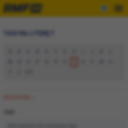
TAGI NA LITERĘ T
A
B
C
D
E
F
G
H
I
J
K
L
M
N
O
P
Q
R
S
T
U
V
W
X
Y
Z
0-9
WSZYSTKIE
(0)
TAXI
Brak artykułów dla wybranego tagu.