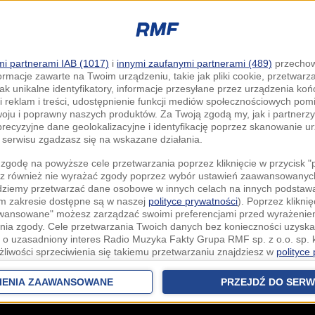
ązaniem przejściowym
o Sejmie i nie poluję na polityków. Politycy szukają nas
i partnerami IAB (1017)
i
innymi zaufanymi partnerami (489)
przechow
e Polska 2050
ormacje zawarte na Twoim urządzeniu, takie jak pliki cookie, przetwar
jak unikalne identyfikatory, informacje przesyłane przez urządzenia k
i reklam i treści, udostępnienie funkcji mediów społecznościowych pom
woju i poprawny naszych produktów. Za Twoją zgodą my, jak i partner
eo:
recyzyjne dane geolokalizacyjne i identyfikację poprzez skanowanie u
serwisu zgadzasz się na wskazane działania.
zgodę na powyższe cele przetwarzania poprzez kliknięcie w przycisk 
z również nie wyrażać zgody poprzez wybór ustawień zaawansowanych
dziemy przetwarzać dane osobowe w innych celach na innych podsta
ym zakresie dostępne są w naszej
polityce prywatności
). Poprzez kliknię
awansowane" możesz zarządzać swoimi preferencjami przed wyrażenie
ia zgody. Cele przetwarzania Twoich danych bez konieczności uzyska
 o uzasadniony interes Radio Muzyka Fakty Grupa RMF sp. z o.o. sp. k
żliwości sprzeciwienia się takiemu przetwarzaniu znajdziesz w
polityce
nia Twoich danych bez konieczności uzyskania Twojej zgody w oparci
ch Partnerów IAB
oraz możliwość sprzeciwienia się takiemu przetwarza
IENIA ZAAWANSOWANE
PRZEJDŹ DO SERW
aawansowanych.
rowolna i możesz ją w dowolnym momencie wycofać, zgoda będzie też