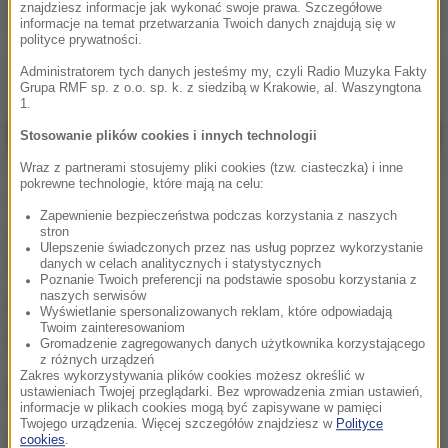
znajdziesz informacje jak wykonać swoje prawa. Szczegółowe
informacje na temat przetwarzania Twoich danych znajdują się w
polityce prywatności.
Administratorem tych danych jesteśmy my, czyli Radio Muzyka Fakty
Posłuchaj:
Nowe uprawnienia Putina ws. wysłania
Grupa RMF sp. z o.o. sp. k. z siedzibą w Krakowie, al. Waszyngtona
wojsk za granicę. "Chodzi o wywołanie strachu"
1.
This
Stosowanie plików cookies i innych technologii
is
Aktualny
0:00
/
Czas
-:-
Załadowany
:
Odtwarzaj
Materiał nie mógł zostać załadowany
a
0%
Wraz z partnerami stosujemy pliki cookies (tzw. ciasteczka) i inne
modal
czas
trwania
— problem z siecią lub nieobsługiwany
pokrewne technologie, które mają na celu:
window.
To jest częsta przypadłość autokracji, a rosyjskiej
format.
Zapewnienie bezpieczeństwa podczas korzystania z naszych
szczególnie, że decyzje zapadają wedle widzimisię
stron
Ulepszenie świadczonych przez nas usług poprzez wykorzystanie
jednej osoby
- stwierdził ekspert.
danych w celach analitycznych i statystycznych
Poznanie Twoich preferencji na podstawie sposobu korzystania z
naszych serwisów
Przypomniał również, że rosyjski parlament od lat
Wyświetlanie spersonalizowanych reklam, które odpowiadają
Twoim zainteresowaniom
pełni wobec Kremla głównie rolę wykonawczą.
Gromadzenie zagregowanych danych użytkownika korzystającego
z różnych urządzeń
Zakres wykorzystywania plików cookies możesz określić w
Chodzi o wywołanie strachu
ustawieniach Twojej przeglądarki. Bez wprowadzenia zmian ustawień,
informacje w plikach cookies mogą być zapisywane w pamięci
Twojego urządzenia. Więcej szczegółów znajdziesz w
Polityce
Zdaniem byłego przedstawiciela NATO
głównym
cookies
.