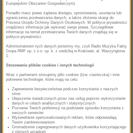
Europejskim Obszarem Gospodarczym).
Auto trafiło na policyjny parking, a
po zakończeniu
Ponadto masz prawo żądania dostępu, sprostowania, usunięcia lub
czynności prowadzonych przez polską policję
ograniczenia przetwarzania danych, a także złożenia skargi do
Prezesa Urzędu Ochrony Danych Osobowych. W polityce prywatności
zostanie zwrócone właścicielowi.
znajdziesz informacje jak wykonać swoje prawa. Szczegółowe
informacje na temat przetwarzania Twoich danych znajdują się w
polityce prywatności.
Dalsza część artykułu pod materiałem video:
Administratorem tych danych jesteśmy my, czyli Radio Muzyka Fakty
Grupa RMF sp. z o.o. sp. k. z siedzibą w Krakowie, al. Waszyngtona
1.
Stosowanie plików cookies i innych technologii
Wraz z partnerami stosujemy pliki cookies (tzw. ciasteczka) i inne
pokrewne technologie, które mają na celu:
Zapewnienie bezpieczeństwa podczas korzystania z naszych
stron
Ulepszenie świadczonych przez nas usług poprzez wykorzystanie
danych w celach analitycznych i statystycznych
Poznanie Twoich preferencji na podstawie sposobu korzystania z
naszych serwisów
Wyświetlanie spersonalizowanych reklam, które odpowiadają
Twoim zainteresowaniom
Gromadzenie zagregowanych danych użytkownika korzystającego
z różnych urządzeń