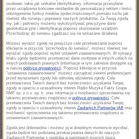
osobowe, takie jak unikalne identyfikatory, informacje przesyłane
Laweta została zatrzymana przez policję do kontroli
przez urządzenia końcowe niezbędne do personalizacji reklam i treści,
udostępnienie funkcji mediów społecznościowych pomiaru ruchu jak
na drodze krajowej nr 35. Auto przewoziło
również dla rozwoju i poprawny naszych produktów. Za Twoją zgodą
my, jak i partnerzy możemy wykorzystywać precyzyjne dane
mercedesa, który - jak się okazało po sprawdzeniu
geolokalizacyjne i identyfikację poprzez skanowanie urządzeń.
Przechodząc do serwisu zgadzasz się na wskazane działania.
numerów rejestracyjnych -
został skradziony w
Niemczech
- poinformowała PAP Aleksandra
Możesz wyrazić zgodę na powyższe cele przetwarzania poprzez
kliknięcie w przycisk "przechodzę do serwisu", możesz również nie
Rodecka z biura prasowego Komendy Miejskiej
wyrażać zgody poprzez wybór ustawień zaawansowanych. W sytuacji
braku zgody będziemy przetwarzać dane osobowe w innych celach na
Policji we Wrocławiu.
innych podstawach prawnych (informacje w tym zakresie dostępne są
w naszej
polityce prywatności
). Poprzez kliknięcie w przycisk
"ustawienia zaawansowane" możesz zarządzać swoimi preferencjami
Mężczyzna kierujący lawetą okazał się być
przed wyrażeniem zgody lub odmową udzielenia zgody. Cele
przetwarzania Twoich danych bez konieczności uzyskania Twojej
pracownikiem firmy, która miała zlecenie przewozu
zgody w oparciu o uzasadniony interes Radio Muzyka Fakty Grupa
RMF sp. z o.o. sp. k. oraz informacje o możliwości sprzeciwienia się
pojazdu z Polski do Niemiec
. Fakt utraty mercedesa
takiemu przetwarzaniu znajdziesz w
polityce prywatności
. Cele
przetwarzania Twoich danych bez konieczności uzyskania Twojej
zgłosił jakiś czas temu tamtejszej jednostce policji
zgody w oparciu o uzasadniony interes
Zaufanych Partnerów IAB
oraz
możliwość sprzeciwienia się takiemu przetwarzaniu znajdziesz w
niemiecki bank, z którym użytkownik auta podpisał
ustawieniach zaawansowanych.
umowę leasingową i nie wywiązywał się z niej
-
Zgoda jest dobrowolna i możesz ją w dowolnym momencie wycofać,
przekazała policjantka.
zgoda będzie też podstawą przekazywania danych do naszych
Zaufanych Partnerów z siedzibą w państwach trzecich (poza