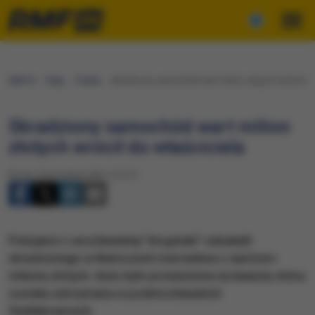
RMF24
Fakty
Polska
Skradziony samochód wart milion złotych wrócił do 
Skradziony samochód wart milion
złotych wrócił do właściciela
Środa, 29 września 2021 (12:37)
​Policjanci z wrocławskiej "drogówki" odnaleźli
skradzionego w Niemczech mercedesa o wartości
miliona złotych. Auto było przewożone na lawecie, która
została zatrzymana w podwrocławskich
Siedlakowicach.