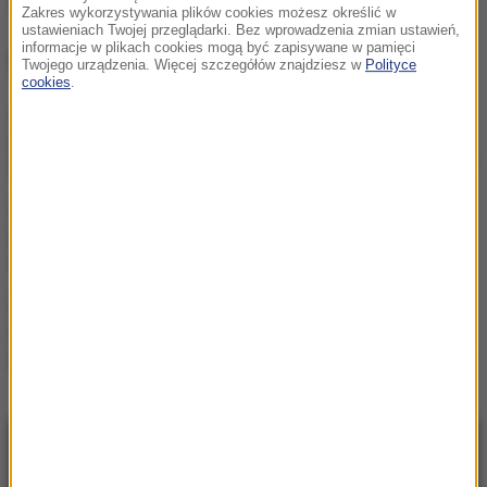
Źródło: PAP
Zakres wykorzystywania plików cookies możesz określić w
ustawieniach Twojej przeglądarki. Bez wprowadzenia zmian ustawień,
informacje w plikach cookies mogą być zapisywane w pamięci
NAJWAŻNIEJSZE FAKTY
Twojego urządzenia. Więcej szczegółów znajdziesz w
Polityce
cookies
.
Mobilizacja po
wydarzeniach w Lipsku.
Polska dołącza do rozmów
Żandarmeria Wojskowa
bada incydent z udziałem
wojskowego śmigłowca
Trzy gole w Białymstoku.
Skromna zaliczka
Jagielloni przed rewanżem
w Glasgow
NAJNOWSZE