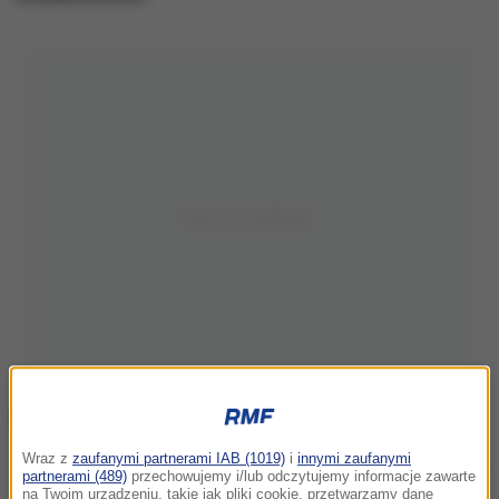
Wraz z
zaufanymi partnerami IAB (1019)
i
innymi zaufanymi
Skradziony w Niemczech samochód
partnerami (489)
przechowujemy i/lub odczytujemy informacje zawarte
na Twoim urządzeniu, takie jak pliki cookie, przetwarzamy dane