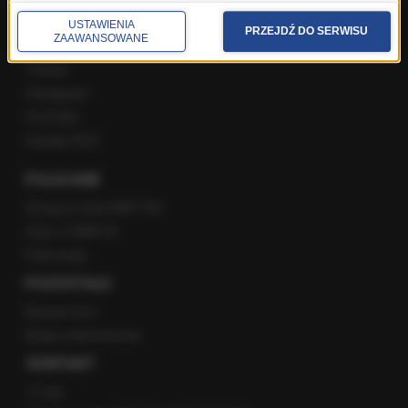
USTAWIENIA
PRZEJDŹ DO SERWISU
ZAAWANSOWANE
Facebook
Twitter
Instagram
YouTube
Kanały RSS
POLECANE
Gorąca Linia RMF FM
Staż w RMF24
Patronaty
POZOSTAŁE
Newsroom
Radio internetowe
KONTAKT
O nas