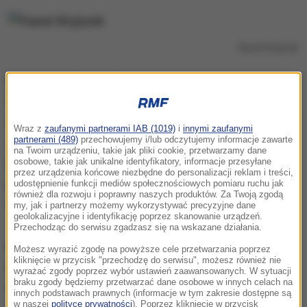
Paweł Wojtunik
W czwartek Paweł Wojtunik ma się stawić przed
speckomisją, ale w związku ze zmianą na
stanowisku pełnomocnika do spraw ochrony danych
Wraz z
zaufanymi partnerami IAB (1019)
i
innymi zaufanymi
partnerami (489)
przechowujemy i/lub odczytujemy informacje zawarte
osobowych w CBA. Wtedy zapewne padną pytania o
na Twoim urządzeniu, takie jak pliki cookie, przetwarzamy dane
osobowe, takie jak unikalne identyfikatory, informacje przesyłane
pismo do premiera, jednak nie będzie to osobnym
przez urządzenia końcowe niezbędne do personalizacji reklam i treści,
przedmiotem obrad komisji - mówił reporterowi RMF
udostępnienie funkcji mediów społecznościowych pomiaru ruchu jak
również dla rozwoju i poprawny naszych produktów. Za Twoją zgodą
FM szef komisji Marek Biernacki.
my, jak i partnerzy możemy wykorzystywać precyzyjne dane
geolokalizacyjne i identyfikację poprzez skanowanie urządzeń.
Przechodząc do serwisu zgadzasz się na wskazane działania.
Powodów specjalnego zajmowania się tą sprawą
Możesz wyrazić zgodę na powyższe cele przetwarzania poprzez
kliknięcie w przycisk "przechodzę do serwisu", możesz również nie
nie widzi też opozycyjny członek komisji Marek
wyrażać zgody poprzez wybór ustawień zaawansowanych. W sytuacji
braku zgody będziemy przetwarzać dane osobowe w innych celach na
Opioła z PiS. Według niego to wojna na szczytach
innych podstawach prawnych (informacje w tym zakresie dostępne są
w naszej
polityce prywatności
). Poprzez kliknięcie w przycisk