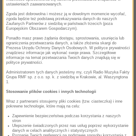
ustawieniach zaawansowanych.
roku przebierać w ofertach. Poza tradycyjnymi
Zgoda jest dobrowolna i możesz ją w dowolnym momencie wycofać,
sektorami sezonowymi: gastronomią, hotelarstwem i
zgoda będzie też podstawą przekazywania danych do naszych
rolnictwem -
powiedział pełnomocnik zarządu Work
Zaufanych Partnerów z siedzibą w państwach trzecich (poza
Europejskim Obszarem Gospodarczym).
Service S.A. Krzysztof Inglot. Dodał, że w tym roku
Ponadto masz prawo żądania dostępu, sprostowania, usunięcia lub
pojawia się dużo ofert pracy z przemysłu. W okresie
ograniczenia przetwarzania danych, a także złożenia skargi do
Prezesa Urzędu Ochrony Danych Osobowych. W polityce prywatności
letnim z rekrutacją wystartują także branże:
znajdziesz informacje jak wykonać swoje prawa. Szczegółowe
informacje na temat przetwarzania Twoich danych znajdują się w
produkcyjna i logistyczna.
polityce prywatności.
Administratorem tych danych jesteśmy my, czyli Radio Muzyka Fakty
Specjaliści przestrzegają, żeby pracownicy przed
Grupa RMF sp. z o.o. sp. k. z siedzibą w Krakowie, al. Waszyngtona
1.
podjęciem zatrudnienia podpisali umowę. Wtedy w
Stosowanie plików cookies i innych technologii
przypadku jakichkolwiek problemów, to jedyny
Wraz z partnerami stosujemy pliki cookies (tzw. ciasteczka) i inne
dokument chroniący pracownika i dający możliwość
pokrewne technologie, które mają na celu:
egzekwowania swoich praw w sądzie. Eksperci radzą
Zapewnienie bezpieczeństwa podczas korzystania z naszych
także, żeby ofert pracy nie szukać na własną rękę, a
stron
Ulepszenie świadczonych przez nas usług poprzez wykorzystanie
posiłkować się agencjami zatrudnienia. Warto z nich
danych w celach analitycznych i statystycznych
Poznanie Twoich preferencji na podstawie sposobu korzystania z