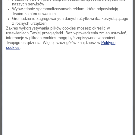
korzystać przede wszystkim dla własnego
naszych serwisów
Wyświetlanie spersonalizowanych reklam, które odpowiadają
bezpieczeństwa.
Twoim zainteresowaniom
Gromadzenie zagregowanych danych użytkownika korzystającego
z różnych urządzeń
Przed nami ostatnie wakacje, w czasie których
Zakres wykorzystywania plików cookies możesz określić w
ustawieniach Twojej przeglądarki. Bez wprowadzenia zmian ustawień,
pracownicy są narażeni na syndrom tzw. pierwszej
informacje w plikach cookies mogą być zapisywane w pamięci
Twojego urządzenia. Więcej szczegółów znajdziesz w
Polityce
dniówki, czyli sytuacji, w której podejmują pracę bez
cookies
.
podpisanych dokumentów. Od 1 września zacznie
obowiązywać nowelizacja Kodeksu Pracy, która
będzie kładła na pracodawców obowiązek zawarcia
umowy lub pisemnego ustalenia warunków
zatrudnienia. Dokumentacja ta będzie musiała zostać
dostarczona do pracownika jeszcze przed
podjęciem pracy - w innym wypadku PIP będzie mogła
udzielić grzywny pracodawcy w wysokości od 1 tys.
do 30 tys. zł.