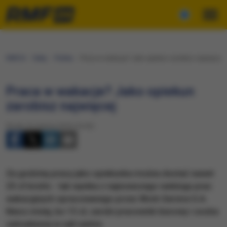
RMF24
Fakty
Polska
Praca w wakacje? Jako opiekun zarobisz najwięcej
Praca w wakacje? Jako opiekun
zarobisz najwięcej
Środa, 8 czerwca 2016 (16:42)
Za godzinę pracy jako opiekunka można dostać nawet
25 zł brutto - tak wynika z najnowszego rankingu prac
wakacyjnych opracowanego przez Work Service S.A.
Nieco mniej, bo 15 zł, zarobi pracownik biurowy i osoba
zatrudniona w call centre.