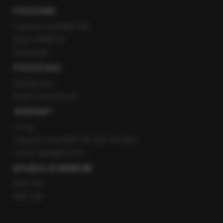
POLECANE
Gorąca Linia RMF FM
Staż w RMF24
Patronaty
POZOSTAŁE
Newsroom
Radio internetowe
KONTAKT
O nas
Gorąca Linia RMF FM: 600 700 800
email: fakty@rmf.fm
APLIKACJE MOBILNE
RMF FM
RMF ON