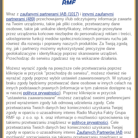
Wraz z
zaufanymi partnerami IAB (1017)
i
innymi zaufanymi
partnerami (489)
przechowujemy i/lub odczytujemy informacje zawarte
na Twoim urządzeniu, takie jak pliki cookie, przetwarzamy dane
osobowe, takie jak unikalne identyfikatory, informacje przesyłane
przez urządzenia końcowe niezbędne do personalizacji reklam i treści,
udostępnienie funkcji mediów społecznościowych pomiaru ruchu jak
również dla rozwoju i poprawny naszych produktów. Za Twoją zgodą
my, jak i partnerzy możemy wykorzystywać precyzyjne dane
geolokalizacyjne i identyfikację poprzez skanowanie urządzeń.
Przechodząc do serwisu zgadzasz się na wskazane działania.
Pracownicy związani z firmami produkcyjnymi mogą
Możesz wyrazić zgodę na powyższe cele przetwarzania poprzez
spodziewać się 13 zł brutto. Najniżej w rankingu są
kliknięcie w przycisk "przechodzę do serwisu", możesz również nie
wyrażać zgody poprzez wybór ustawień zaawansowanych. W sytuacji
kelnerzy - oni za godzinę pracy zarobią nieco ponad
braku zgody będziemy przetwarzać dane osobowe w innych celach na
innych podstawach prawnych (informacje w tym zakresie dostępne są
11 zł. Pracując w restauracjach, kawiarniach, klubach
w naszej
polityce prywatności
). Poprzez kliknięcie w przycisk
"ustawienia zaawansowane" możesz zarządzać swoimi preferencjami
czy pubach można jednak liczyć na napiwki.
przed wyrażeniem zgody lub odmową udzielenia zgody. Cele
przetwarzania Twoich danych bez konieczności uzyskania Twojej
zgody w oparciu o uzasadniony interes Radio Muzyka Fakty Grupa
Wobec umacniającego się rynku pracownika i
RMF sp. z o.o. sp. k. oraz informacje o możliwości sprzeciwienia się
takiemu przetwarzaniu znajdziesz w
polityce prywatności
. Cele
notowanych rekordowo niskich poziomów bezrobocia,
przetwarzania Twoich danych bez konieczności uzyskania Twojej
zgody w oparciu o uzasadniony interes
Zaufanych Partnerów IAB
oraz
zainteresowani podjęciem zatrudnienia mogą w tym
możliwość sprzeciwienia się takiemu przetwarzaniu znajdziesz w