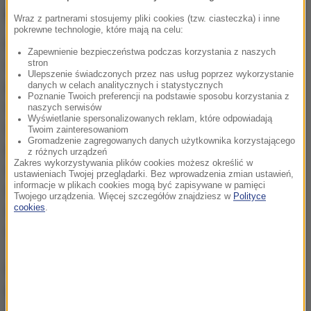
prawdziwego zdarzenia?
Wraz z partnerami stosujemy pliki cookies (tzw. ciasteczka) i inne
pokrewne technologie, które mają na celu:
Każdego tygodnia w "Śniadaniu Mistrzów" w RMF
Zapewnienie bezpieczeństwa podczas korzystania z naszych
Classic, tuż po godzinie dziewiątej Artur Andrus
stron
Ulepszenie świadczonych przez nas usług poprzez wykorzystanie
przegląda wraz z prowadzącym program podawane
danych w celach analitycznych i statystycznych
Poznanie Twoich preferencji na podstawie sposobu korzystania z
w serwisach radiowych RMF informacje z Polski
naszych serwisów
Wyświetlanie spersonalizowanych reklam, które odpowiadają
i świata, poszukując inspiracji do napisania tekstu
Twoim zainteresowaniom
Gromadzenie zagregowanych danych użytkownika korzystającego
piosenki. Pretekstem może być informacja
z różnych urządzeń
Zakres wykorzystywania plików cookies możesz określić w
o interesującym wydarzeniu, może być fragment
ustawieniach Twojej przeglądarki. Bez wprowadzenia zmian ustawień,
informacje w plikach cookies mogą być zapisywane w pamięci
wywiadu albo cytat z prasy. Tekst piosenki ma
Twojego urządzenia. Więcej szczegółów znajdziesz w
Polityce
cookies
.
stanowić aktualny, satyryczny komentarz do
wybranej informacji lub wypowiedzi.
Po dokonaniu wyboru Artur Andrus przystępuje do
pracy nad piosenką: pisze tekst i zaprasza
zaprzyjaźnionych muzyków do skomponowania