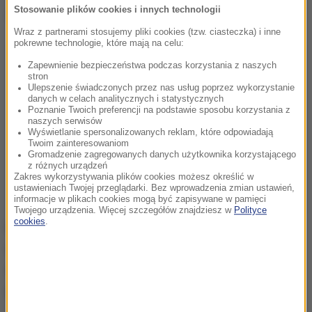
Stosowanie plików cookies i innych technologii
Dalsza część artykułu pod materiałem video:
Wraz z partnerami stosujemy pliki cookies (tzw. ciasteczka) i inne
pokrewne technologie, które mają na celu:
Zapewnienie bezpieczeństwa podczas korzystania z naszych
stron
Ulepszenie świadczonych przez nas usług poprzez wykorzystanie
danych w celach analitycznych i statystycznych
Poznanie Twoich preferencji na podstawie sposobu korzystania z
naszych serwisów
Wyświetlanie spersonalizowanych reklam, które odpowiadają
Twoim zainteresowaniom
Gromadzenie zagregowanych danych użytkownika korzystającego
z różnych urządzeń
Zakres wykorzystywania plików cookies możesz określić w
ustawieniach Twojej przeglądarki. Bez wprowadzenia zmian ustawień,
informacje w plikach cookies mogą być zapisywane w pamięci
Twojego urządzenia. Więcej szczegółów znajdziesz w
Polityce
cookies
.
Nie przetrwało nic z infrastruktury elektrycznej w
obiekcie (podstacja elektryczna, główny budynek
zasilania elektrycznego, awaryjne zasilanie czy
generatory zapasowe).