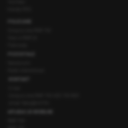
YouTube
Kanały RSS
POLECANE
Gorąca Linia RMF FM
Staż w RMF24
Patronaty
POZOSTAŁE
Newsroom
Radio internetowe
KONTAKT
O nas
Gorąca Linia RMF FM: 600 700 800
email: fakty@rmf.fm
APLIKACJE MOBILNE
RMF FM