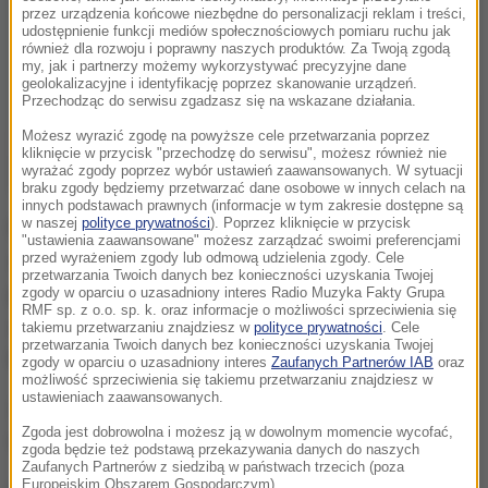
przez urządzenia końcowe niezbędne do personalizacji reklam i treści,
udostępnienie funkcji mediów społecznościowych pomiaru ruchu jak
również dla rozwoju i poprawny naszych produktów. Za Twoją zgodą
my, jak i partnerzy możemy wykorzystywać precyzyjne dane
geolokalizacyjne i identyfikację poprzez skanowanie urządzeń.
Przechodząc do serwisu zgadzasz się na wskazane działania.
Możesz wyrazić zgodę na powyższe cele przetwarzania poprzez
kliknięcie w przycisk "przechodzę do serwisu", możesz również nie
wyrażać zgody poprzez wybór ustawień zaawansowanych. W sytuacji
braku zgody będziemy przetwarzać dane osobowe w innych celach na
innych podstawach prawnych (informacje w tym zakresie dostępne są
w naszej
polityce prywatności
). Poprzez kliknięcie w przycisk
Policjanci jadący nieoznakowanym radiowozem
"ustawienia zaawansowane" możesz zarządzać swoimi preferencjami
zwrócili uwagę na osobowego forda
przed wyrażeniem zgody lub odmową udzielenia zgody. Cele
przetwarzania Twoich danych bez konieczności uzyskania Twojej
przekraczającego prędkość w terenie
zgody w oparciu o uzasadniony interes Radio Muzyka Fakty Grupa
RMF sp. z o.o. sp. k. oraz informacje o możliwości sprzeciwienia się
zabudowanym. Wideorejestrator pokazał niemal 140
takiemu przetwarzaniu znajdziesz w
polityce prywatności
. Cele
przetwarzania Twoich danych bez konieczności uzyskania Twojej
km/h. Mężczyznę zatrzymano do kontroli.
zgody w oparciu o uzasadniony interes
Zaufanych Partnerów IAB
oraz
możliwość sprzeciwienia się takiemu przetwarzaniu znajdziesz w
ustawieniach zaawansowanych.
26-latek stracił prawo jazdy na trzy miesiące. Został
Zgoda jest dobrowolna i możesz ją w dowolnym momencie wycofać,
też ukarany 500-złotowym mandatem.
zgoda będzie też podstawą przekazywania danych do naszych
Zaufanych Partnerów z siedzibą w państwach trzecich (poza
Europejskim Obszarem Gospodarczym).