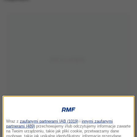
Wraz z
zaufanymi partnerami IAB (1019)
i
innymi zaufanymi
partnerami (489)
przechowujemy i/lub odczytujemy informacje zawarte
na Twoim urządzeniu, takie jak pliki cookie, przetwarzamy dane
osobowe, takie jak unikalne identyfikatory, informacje przesyłane