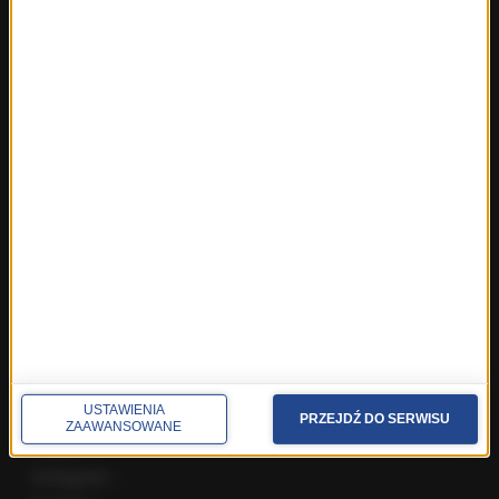
Fakty z Warszawy
Fakty z Wrocławia
Fakty z Zakopanego
ROZMOWY W RMF FM
Najnowsze rozmowy w RMF FM
Rozmowa o 7:00 w RMF FM i Radiu RMF24
Poranna rozmowa w RMF FM
Popołudniowa rozmowa w RMF FM
Gość Krzysztofa Ziemca w RMF FM
Rozmowy w Radiu RMF24
SPOŁECZNOŚĆ
USTAWIENIA
Facebook
PRZEJDŹ DO SERWISU
ZAAWANSOWANE
Twitter
Instagram