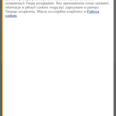
ustawieniach Twojej przeglądarki. Bez wprowadzenia zmian ustawień,
„Nie wiem, czy PiS nie
informacje w plikach cookies mogą być zapisywane w pamięci
schowa się pod wodę”.
Twojego urządzenia. Więcej szczegółów znajdziesz w
Polityce
Mastalerek o wypchnięciu
cookies
.
Morawieckiego
Uderzenie w
zorganizowaną grupę
przestępczą. Akcja służb w
pięciu województwach
NAJNOWSZE
08:31
„Rosyjski Amazon” w ogniu. Uderzenie
sięgnęło za Ural
08:08
Utrudnienia dla turystów pod Tatrami. Kolarze