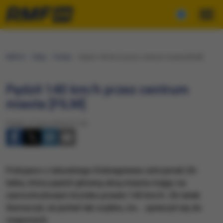
RMF24
Fakty
Polska
Pędził 140 km/h przez centrum miasta [FILM]
Pędził 140 km/h przez centrum
miasta [FILM]
Piątek, 31 lipca 2015 (17:15)
Policjanci z lubuskiego Dobiegniewa zatrzymali 26-
latka, który pędził główną ulicą miasta mając na
samochodowym liczniku prawie 140 km/h. 26-latek
tłumaczył, że jechał tak szybko, bo… spieszył się do
znajomych.