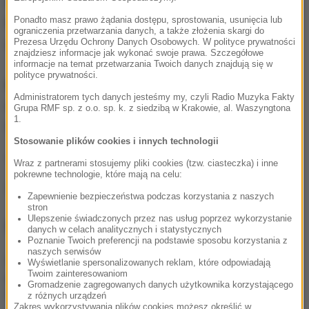
Gorąca Linia RMF FM
jest do Waszej dyspozycji!
Ponadto masz prawo żądania dostępu, sprostowania, usunięcia lub
Przez całą dobę czekamy na informacje od Was,
ograniczenia przetwarzania danych, a także złożenia skargi do
zdjęcia i filmy.
Prezesa Urzędu Ochrony Danych Osobowych. W polityce prywatności
znajdziesz informacje jak wykonać swoje prawa. Szczegółowe
informacje na temat przetwarzania Twoich danych znajdują się w
polityce prywatności.
Możecie dzwonić, wysyłać SMS-y lub MMS-y na
Administratorem tych danych jesteśmy my, czyli Radio Muzyka Fakty
numer 600 700 800, pisać na adres mailowy
Grupa RMF sp. z o.o. sp. k. z siedzibą w Krakowie, al. Waszyngtona
1.
fakty@rmf.fm
albo skorzystać z
formularza WWW
.
Stosowanie plików cookies i innych technologii
(mn)
Wraz z partnerami stosujemy pliki cookies (tzw. ciasteczka) i inne
pokrewne technologie, które mają na celu:
Źródło: RMF/Policja
Zapewnienie bezpieczeństwa podczas korzystania z naszych
stron
Ulepszenie świadczonych przez nas usług poprzez wykorzystanie
NAJWAŻNIEJSZE FAKTY
danych w celach analitycznych i statystycznych
Poznanie Twoich preferencji na podstawie sposobu korzystania z
naszych serwisów
Utrudnienia dla turystów
Wyświetlanie spersonalizowanych reklam, które odpowiadają
Twoim zainteresowaniom
pod Tatrami. Kolarze
Gromadzenie zagregowanych danych użytkownika korzystającego
opanują Podhale
z różnych urządzeń
Zakres wykorzystywania plików cookies możesz określić w